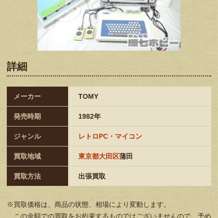
詳細
メーカー
TOMY
発売時期
1982年
ジャンル
レトロPC・マイコン
買取地域
東京都大田区
蒲田
買取方法
出張買取
※買取価格は、商品の状態、相場により変動します。
この金額での買取をお約束するものではございませんので、予め