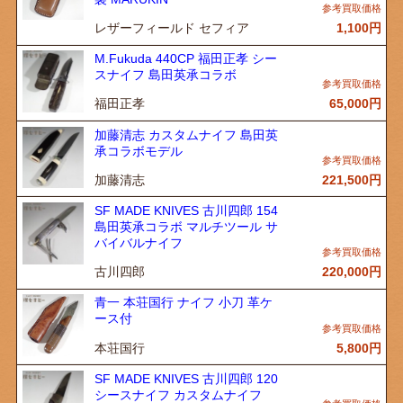
レザーフィールド セフィア
1,100
円
M.Fukuda 440CP 福田正孝 シー
スナイフ 島田英承コラボ
福田正孝
65,000
円
加藤清志 カスタムナイフ 島田英
承コラボモデル
加藤清志
221,500
円
SF MADE KNIVES 古川四郎 154
島田英承コラボ マルチツール サ
バイバルナイフ
古川四郎
220,000
円
青一 本荘国行 ナイフ 小刀 革ケ
ース付
本荘国行
5,800
円
SF MADE KNIVES 古川四郎 120
シースナイフ カスタムナイフ