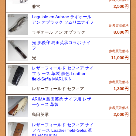
兼常
2,500
円
Laguiole en Aubrac ラギオール
アン オブラック ソムリエナイフ
ラギオール アン オブラック
8,000
円
光 肥後守 島田英承コラボ ナイ
フ
光
11,000
円
レザーフィールド セフィア ナイ
フ ケース 革製 黒色 Leather
field-Sefia MARUKIN
レザーフィールド セフィア
1,300
円
ARIMA 島田英承 ナイフ用 レザ
ーケース 革製
島田英承
2,000
円
レザーフィールド セフィア ナイ
フ ケース Leather field-Sefia 革
製 MARUKIN