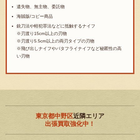
遺失物、無主物、委託物
海賊版/コピー商品
銃刀法や軽犯罪法などに抵触するナイフ
※刃渡り15cm以上の刃物
※刃渡り5.5cm以上の両刃タイプの刃物
※飛び出しナイフやバタフライナイフなど秘匿性の高
い刃物
東京都中野区
近隣エリア
出張買取強化中！