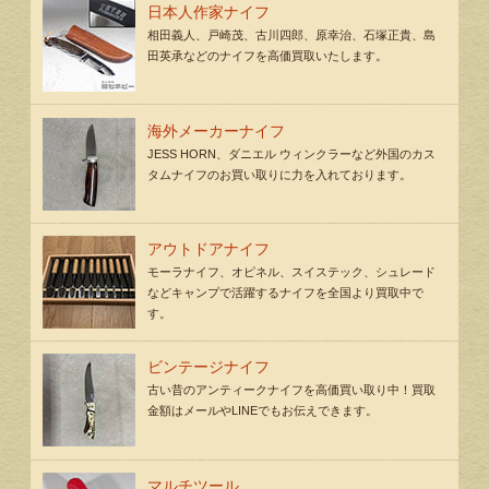
日本人作家ナイフ
相田義人、戸崎茂、古川四郎、原幸治、石塚正貴、島
田英承などのナイフを高価買取いたします。
海外メーカーナイフ
JESS HORN、ダニエル ウィンクラーなど外国のカス
タムナイフのお買い取りに力を入れております。
アウトドアナイフ
モーラナイフ、オピネル、スイステック、シュレード
などキャンプで活躍するナイフを全国より買取中で
す。
ビンテージナイフ
古い昔のアンティークナイフを高価買い取り中！買取
金額はメールやLINEでもお伝えできます。
マルチツール