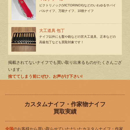
ビクトリノック(VICTORINOX)などのいわゆるサバイ
バルナイフ、万能ナイフ、10徳ナイフ
大工道具 包丁
ナイフ以外にも鑿や鉋などの宮大工道具、正本などの
高級包丁なども買取対象です！
掲載されてないナイフでも買い取り出来るものがたくさんござ
います。
捨ててしまう前にぜひ、お声がけ下さい!
カスタムナイフ・作家物ナイフ
買取実績
全国
のお客様から買い取らせていただいたカスタムナイフ・作家