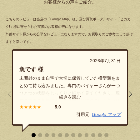
お客様からの声をご紹介。
こちらのレビューは当店の「Google Map」様、及び買取ポータルサイト「ヒカカ
ク!」様に寄せられた実際のお客様の声になります。
外部サイト様からの公平なレビューになりますので、お買取りのご参考にして頂け
ますと幸いです。
2026年7月31日
魚です 様
未開封のまま自宅で大切に保管していた模型類をま
とめて持ち込みました。専門のバイヤーさんが一つ
ひとつの状態をじっくりと細かく見てくださり、現
在の市場の相場に合わせた非常に納得のいく高評価
★★★★★
をつけていただきました！隠し立てのない透明性の
引用元:
Google マップ
高い丁寧なご対応に、終始安心してお任せすること
ができました。