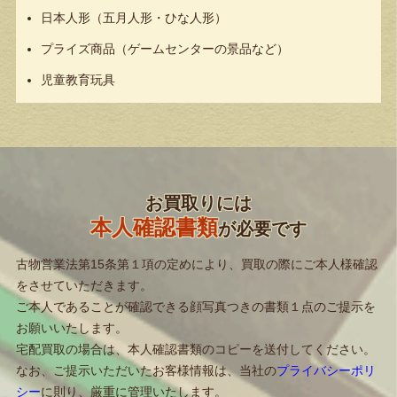
日本人形（五月人形・ひな人形）
プライズ商品（ゲームセンターの景品など）
児童教育玩具
お買取りには
本人確認書類
が必要です
古物営業法第15条第１項の定めにより、買取の際にご本人様確認
をさせていただきます。
ご本人であることが確認できる顔写真つきの書類１点のご提示を
お願いいたします。
宅配買取の場合は、本人確認書類のコピーを送付してください。
なお、ご提示いただいたお客様情報は、当社の
プライバシーポリ
シー
に則り、厳重に管理いたします。