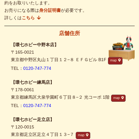
約をお取りいたします。
お売りになる際は
身分証明書
が必要です。
詳しくは
こちら
店舗住所
【環七ホビー中野本店】
〒165-0021
東京都中野区丸山１丁目１２−８ ＥＦＧビル B1F
map
TEL：
0120-747-774
【環七ホビー練馬店】
〒178-0061
東京都練馬区大泉学園町６丁目８−２ 光コーポ 1階
map
TEL：
0120-747-774
【環七ホビー足立店】
〒120-0015
東京都足立区足立４丁目１３−７
map