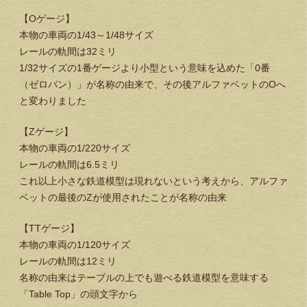
【Oゲージ】
本物の車両の1/43～1/48サイズ
レールの軌間は32ミリ
1/32サイズの1番ゲージより小型という意味を込めた「0番
（ゼロバン）」が名称の由来で、その後アルファベットのOへ
と変わりました
【Zゲージ】
本物の車両の1/220サイズ
レールの軌間は6.5ミリ
これ以上小さな鉄道模型は現れないという考えから、アルファ
ベットの最後のZが使用されたことが名称の由来
【TTゲージ】
本物の車両の1/120サイズ
レールの軌間は12ミリ
名称の由来はテーブルの上でも遊べる鉄道模型を意味する
「Table Top」の頭文字から