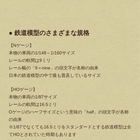
● 鉄道模型のさまざまな規格
【Nゲージ】
本物の車両の1/148～1/160サイズ
レールの軌間は9ミリ
レール幅の「9＝nine」の頭文字が名称の由来
日本の鉄道模型の中で最も普及しているサイズ
【HOゲージ】
本物の車両の1/87サイズ
レールの軌間は16.5ミリ
Oゲージのハーフサイズという意味の「half」の頭文字が名称
の由来
※1/87でなくても16.5ミリをスタンダードとする鉄道模型は全
てHOとされていた時期もあります