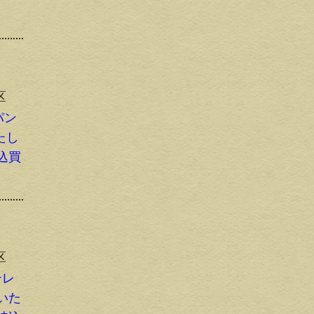
区
パン
たし
込買
区
テレ
いた