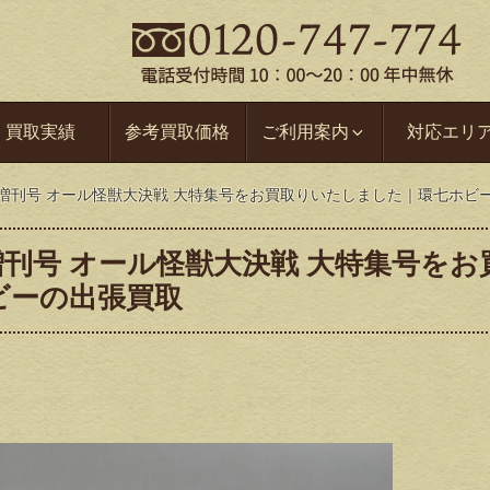
買取実績
参考買取価格
ご利用案内
対応エリ
 臨時増刊号 オール怪獣大決戦 大特集号をお買取りいたしました｜環七ホビ
時増刊号 オール怪獣大決戦 大特集号をお
ビーの出張買取