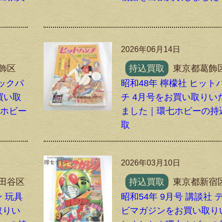
2026年06月14日
飾区
持込買取
東京都葛飾
ラックパ
昭和48年 檸檬社 ヒット
買い取
チ 4月号をお買い取りい
七ホビー
ました｜環七ホビーの持
取
2026年03月10日
田谷区
持込買取
東京都新宿
 玩具
昭和54年 9月号 講談社 
取りい
ビマガジンをお買い取り