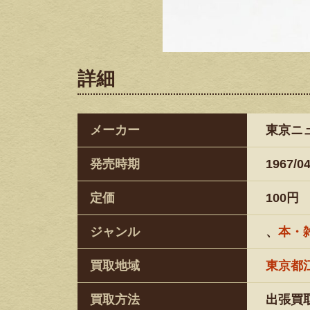
詳細
メーカー
東京ニ
発売時期
‎1967/0
定価
100円
ジャンル
、
本・
買取地域
東京都
買取方法
出張買