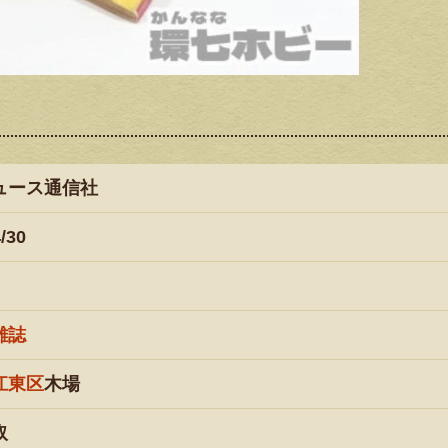
ュース通信社
4/30
雑誌
江東区
木場
取