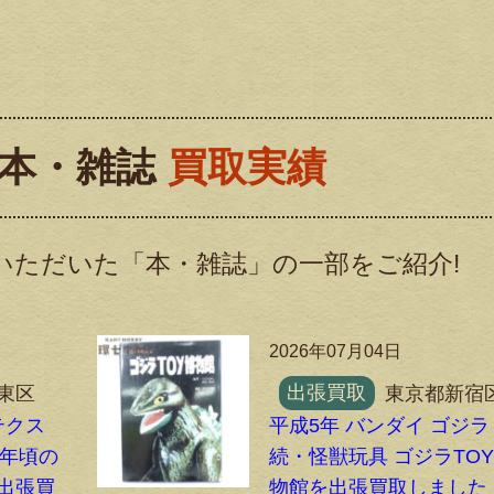
本・雑誌
買取実績
いただいた「本・雑誌」の一部をご紹介!
2026年07月04日
東区
出張買取
東京都新宿
テクス
平成5年 バンダイ ゴジラ
90年頃の
続・怪獣玩具 ゴジラTO
を出張買
物館を出張買取しました