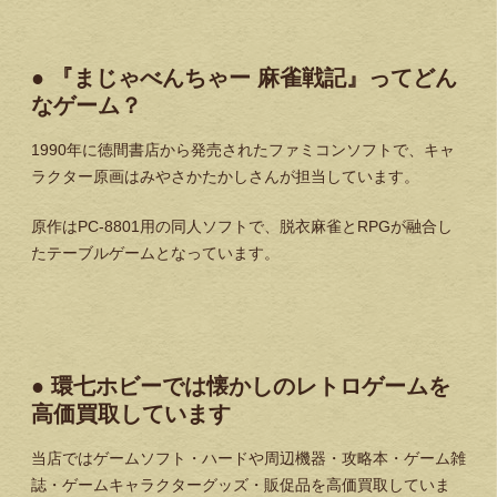
●
『まじゃべんちゃー
麻雀戦記』ってどん
なゲーム？
1990
年に徳間書店から発売されたファミコンソフトで、キャ
ラクター原画はみやさかたかしさんが担当しています。
原作は
PC-8801
用の同人ソフトで、脱衣麻雀と
RPG
が融合し
たテーブルゲームとなっています。
●
環七ホビーでは懐かしのレトロゲームを
高価買取しています
当店ではゲームソフト・ハードや周辺機器・攻略本・ゲーム雑
誌・ゲームキャラクターグッズ・販促品を高価買取していま