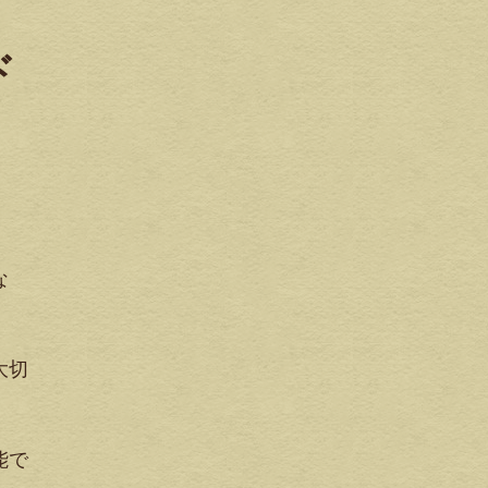
ド
な
大切
能で