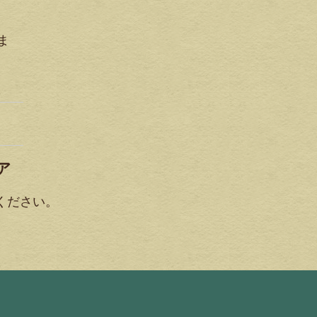
ま
ア
ください。