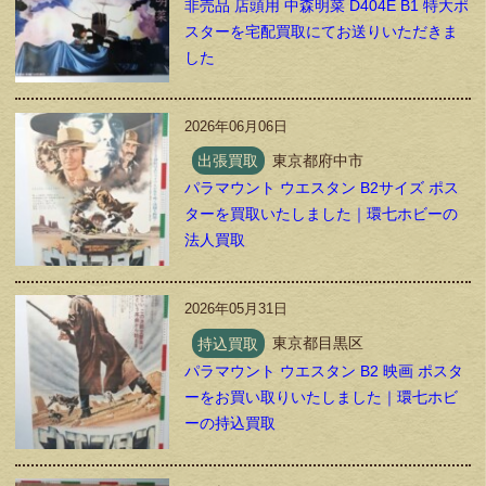
非売品 店頭用 中森明菜 D404E B1 特大ポ
スターを宅配買取にてお送りいただきま
した
2026年06月06日
出張買取
東京都府中市
パラマウント ウエスタン B2サイズ ポス
ターを買取いたしました｜環七ホビーの
法人買取
2026年05月31日
持込買取
東京都目黒区
パラマウント ウエスタン B2 映画 ポスタ
ーをお買い取りいたしました｜環七ホビ
ーの持込買取