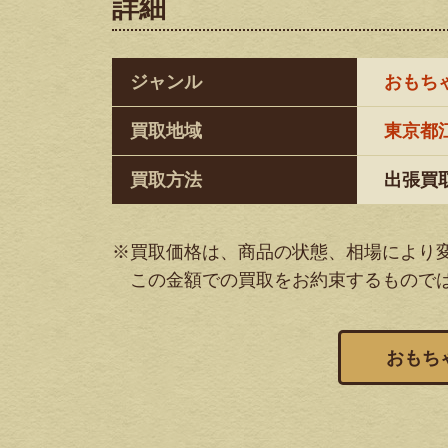
詳細
ジャンル
おもち
買取地域
東京都
買取方法
出張買
※買取価格は、商品の状態、相場により
この金額での買取をお約束するもので
おもち