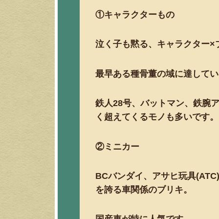
①キャラクターもの
泣く子も黙る、キャラクター×
最早ある種骨董の域に達してい
鉄人28号、バットマン、鉄腕
く超えてくるモノも多いです。
②ミニカー
BCバンダイ、アサヒ玩具(AT
を誇る車関係のブリキ。