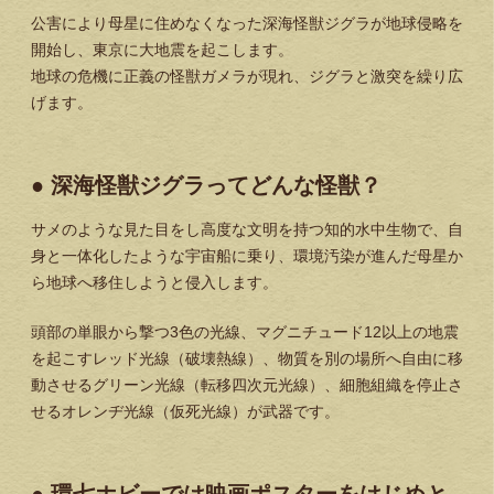
公害により母星に住めなくなった深海怪獣ジグラが地球侵略を
開始し、東京に大地震を起こします。
地球の危機に正義の怪獣ガメラが現れ、ジグラと激突を繰り広
げます。
● 深海怪獣ジグラってどんな怪獣？
サメのような見た目をし高度な文明を持つ知的水中生物で、自
身と一体化したような宇宙船に乗り、環境汚染が進んだ母星か
ら地球へ移住しようと侵入します。
頭部の単眼から撃つ3色の光線、マグニチュード12以上の地震
を起こすレッド光線（破壊熱線）、物質を別の場所へ自由に移
動させるグリーン光線（転移四次元光線）、細胞組織を停止さ
せるオレンヂ光線（仮死光線）が武器です。