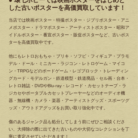
● 環七ホビーでは映画ポスターをはじめと
した古いポスターを高価買取しています！
当店では映画ポスター・特撮ポスター・ジブリポスター・アニ
メポスター・ドラマポスター・アーティストポスター・昭和ア
イドルポスター・番宣ポスター・販促ポスターなど、古いポス
ターを高価買取中です。
他にもレトロおもちゃ・ブリキ・ソフビ・フィギュア・プラモ
デル・ドール・ミニカー・ラジコン・レトロゲーム・マイコ
ン・TRPGなどのボードゲーム・レゴブロック・トレーディン
グカード・モデルガン・鉄道模型・鉄道廃品・セル画・台本・
レトロ雑誌・DVDやBlu-ray・レコード・カセットテープ・ラ
ジカセやポータブルカセットプレーヤーなどのオーディオ機
器・無線機・カメラ・楽器・アーティストグッズ・スポーツグ
ッズ・アウトドアグッズをお買い取り強化中です。
傷のあるジャンク品も処分してしまう前にぜひご相談くださ
い、大掃除の際に出てきた古いものや大切なコレクションを丁
寧に査定させていただきます！