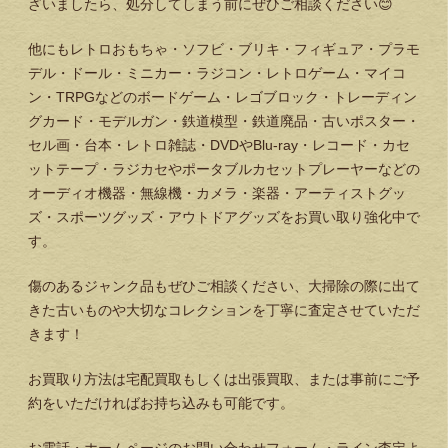
ざいましたら、処分してしまう前にぜひご相談ください😊
他にもレトロおもちゃ・ソフビ・ブリキ・フィギュア・プラモ
デル・ドール・ミニカー・ラジコン・レトロゲーム・マイコ
ン・TRPGなどのボードゲーム・レゴブロック・トレーディン
グカード・モデルガン・鉄道模型・鉄道廃品・古いポスター・
セル画・台本・レトロ雑誌・DVDやBlu-ray・レコード・カセ
ットテープ・ラジカセやポータブルカセットプレーヤーなどの
オーディオ機器・無線機・カメラ・楽器・アーティストグッ
ズ・スポーツグッズ・アウトドアグッズをお買い取り強化中で
す。
傷のあるジャンク品もぜひご相談ください、大掃除の際に出て
きた古いものや大切なコレクションを丁寧に査定させていただ
きます！
お買取り方法は宅配買取もしくは出張買取、または事前にご予
約をいただければお持ち込みも可能です。