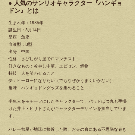
● 人気のサンリオキャラクター『ハンギョ
ドン』とは
生まれ年：1985年
誕生日：3月14日
星座：魚座
血液型：B型
出身：中国
性格：さびしがり屋でロマンチスト
好きなもの：冷やし中華、エビセン、鍋物
特技：人を笑わせること
夢：ヒーローになりたい（でもなぜかうまくいかない）
趣味：ハンギョドングッズを集めること
半魚人をモチーフにしたキャラクターで、バッドばつ丸も手掛
けた井上・ヒサトさんがキャラクターデザインを担当していま
す。
ハレー彗星が地球に接近した際、お寺の倉にある不思議な巻き