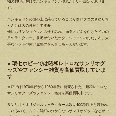
物の封印が解けてハンギョドンが現れたという設定がありま
す。
ハンギョドンの頭の上に乗っていることが多いタコのさゆりち
ゃんとは大の仲良しです🐙
他にもサンショウウオの妹すみれ、渦巻メガネをかけたイカの
男の子イタロー、前足が付いたオタマジャクシのおたまろ、大
事なペットの赤い金魚のきんぎょちゃんがいます。
● 環七ホビーでは昭和レトロなサンリオグ
ッズやファンシー雑貨を高価買取していま
す
当店では1970年代から1980年代に発売された、昭和レトロな
サンリオグッズやファンシー雑貨を高価買取中です。
サンリオのオリジナルキャラクター総数は400種以上と言われ
ているので、古くて詳細の分からないサンリオグッズなどがご