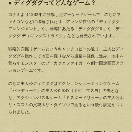
● ディグダグってどんなゲーム？
コナミより1982年に登場したアーケードゲームで、のちにフ
ァミコンなどに移植されたり、アレンジ作品の「ディグダグ
アレンジメント」や、続編にあたる「ディグダグⅡ」や「ディ
グダグ ディギングストライク」なども発売されています。
戦略的穴掘りゲームというキャッチコピーの通り、主人公ディ
グダグを操作して地面を掘りながら通路を確保し進み、地中を
荒らすモンスターのプーカァとファイガーを倒す固定画面アク
ションゲームです。
のちに主人公ディグダグはアクションシューティングゲーム
「バラデューク」の主人公KISSY（トビ・マスヨ）の夫とな
り、アクションパズルゲーム「ミスタードリラー」の主人公ホ
リ・ススムの父親ホリ・タイゾウであるという後付設定がつく
られました。