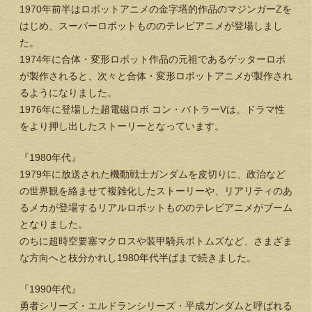
1970年前半はロボットアニメの金字塔的作品のマジンガーZを
はじめ、スーパーロボットもののテレビアニメが登場しまし
た。
1974年に合体・変形ロボット作品の元祖であるゲッターロボ
が製作されると、次々と合体・変形ロボットアニメが製作され
るようになりました。
1976年に登場した超電磁ロボ コン・バトラーVは、ドラマ性
をより押し出したストーリーとなっています。
『1980年代』
1979年に放送された機動戦士ガンダムを皮切りに、政治など
の世界観を絡ませて複雑化したストーリーや、リアリティのあ
るメカが登場するリアルロボットもののテレビアニメがブーム
となりました。
のちに超時空要塞マクロスや装甲騎兵ボトムズなど、さまざま
な方向へと枝分かれし1980年代半ばまで続きました。
『1990年代』
勇者シリーズ・エルドランシリーズ・平成ガンダムと呼ばれる