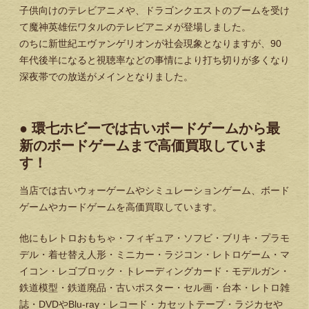
子供向けのテレビアニメや、ドラゴンクエストのブームを受け
て魔神英雄伝ワタルのテレビアニメが登場しました。
のちに新世紀エヴァンゲリオンが社会現象となりますが、90
年代後半になると視聴率などの事情により打ち切りが多くなり
深夜帯での放送がメインとなりました。
● 環七ホビーでは古いボードゲームから最
新のボードゲームまで高価買取していま
す！
当店では古いウォーゲームやシミュレーションゲーム、ボード
ゲームやカードゲームを高価買取しています。
他にもレトロおもちゃ・フィギュア・ソフビ・ブリキ・プラモ
デル・着せ替え人形・ミニカー・ラジコン・レトロゲーム・マ
イコン・レゴブロック・トレーディングカード・モデルガン・
鉄道模型・鉄道廃品・古いポスター・セル画・台本・レトロ雑
誌・DVDやBlu-ray・レコード・カセットテープ・ラジカセや