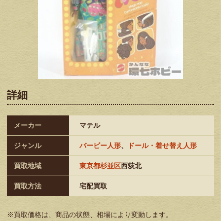
詳細
メーカー
マテル
ジャンル
バービー人形
、
ドール・着せ替え人形
買取地域
東京都杉並区
西荻北
買取方法
宅配買取
※買取価格は、商品の状態、相場により変動します。