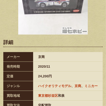
詳細
メーカー
京商
発売時期
2020/11
定価
24,200円
ジャンル
ハイクオリティモデル
、
京商
、
ミニカー
買取地域
東京都杉並区
和泉
買取方法
宅配買取