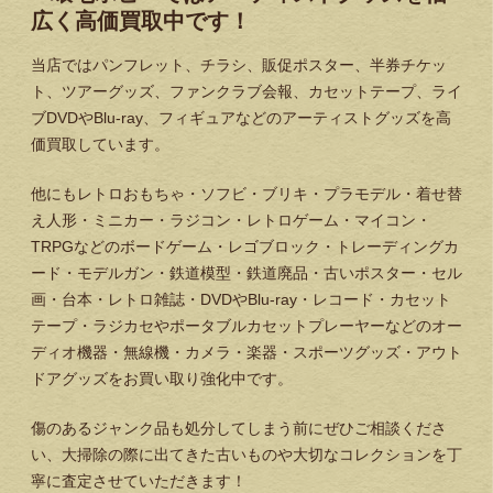
広く高価買取中です！
当店ではパンフレット、チラシ、販促ポスター、半券チケッ
ト、ツアーグッズ、ファンクラブ会報、カセットテープ、ライ
ブDVDやBlu-ray、フィギュアなどのアーティストグッズを高
価買取しています。
他にもレトロおもちゃ・ソフビ・ブリキ・プラモデル・着せ替
え人形・ミニカー・ラジコン・レトロゲーム・マイコン・
TRPGなどのボードゲーム・レゴブロック・トレーディングカ
ード・モデルガン・鉄道模型・鉄道廃品・古いポスター・セル
画・台本・レトロ雑誌・DVDやBlu-ray・レコード・カセット
テープ・ラジカセやポータブルカセットプレーヤーなどのオー
ディオ機器・無線機・カメラ・楽器・スポーツグッズ・アウト
ドアグッズをお買い取り強化中です。
傷のあるジャンク品も処分してしまう前にぜひご相談くださ
い、大掃除の際に出てきた古いものや大切なコレクションを丁
寧に査定させていただきます！