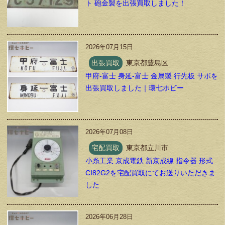
ト 砲金製を出張買取しました！
2026年07月15日
出張買取
東京都豊島区
甲府-富士 身延-富士 金属製 行先板 サボを
出張買取しました｜環七ホビー
2026年07月08日
宅配買取
東京都立川市
小糸工業 京成電鉄 新京成線 指令器 形式
CI82G2を宅配買取にてお送りいただきま
した
2026年06月28日