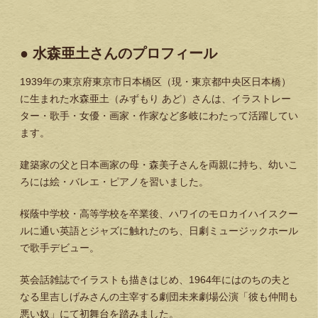
● 水森亜土さんのプロフィール
1939年の東京府東京市日本橋区（現・東京都中央区日本橋）
に生まれた水森亜土（みずもり あど）さんは、イラストレー
ター・歌手・女優・画家・作家など多岐にわたって活躍してい
ます。
建築家の父と日本画家の母・森美子さんを両親に持ち、幼いこ
ろには絵・バレエ・ピアノを習いました。
桜蔭中学校・高等学校を卒業後、ハワイのモロカイハイスクー
ルに通い英語とジャズに触れたのち、日劇ミュージックホール
で歌手デビュー。
英会話雑誌でイラストも描きはじめ、1964年にはのちの夫と
なる里吉しげみさんの主宰する劇団未来劇場公演「彼も仲間も
悪い奴」にて初舞台を踏みました。