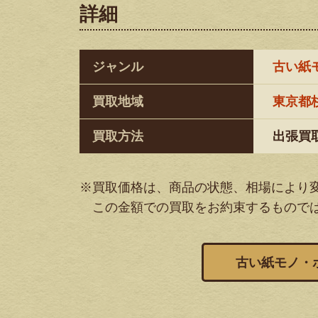
詳細
ジャンル
古い紙
買取地域
東京都
買取方法
出張買
※買取価格は、商品の状態、相場により
この金額での買取をお約束するもので
古い紙モノ・