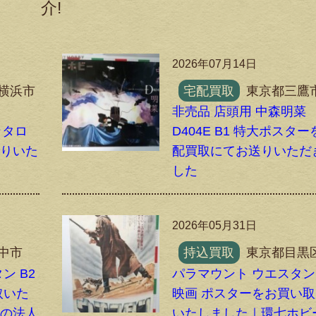
介!
2026年07月14日
横浜市
宅配買取
東京都三鷹
非売品 店頭用 中森明菜
 カタロ
D404E B1 特大ポスタ
送りいた
配買取にてお送りいただ
した
2026年05月31日
中市
持込買取
東京都目黒
ン B2
パラマウント ウエスタン 
取いた
映画 ポスターをお買い
ーの法人
いたしました｜環七ホビ