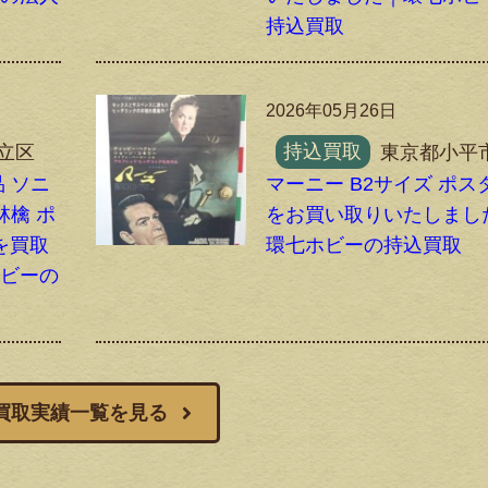
持込買取
2026年05月26日
立区
持込買取
東京都小平
 ソニ
マーニー B2サイズ ポス
林檎 ポ
をお買い取りいたしまし
を買取
環七ホビーの持込買取
ホビーの
買取実績一覧を見る