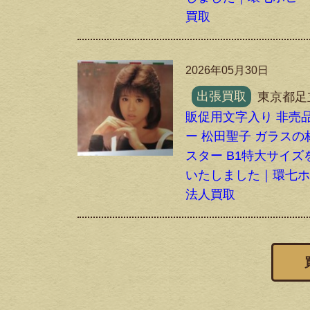
買取
2026年05月30日
出張買取
東京都足
販促用文字入り 非売品
ー 松田聖子 ガラスの
スター B1特大サイズ
いたしました｜環七
法人買取