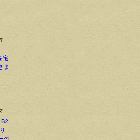
市
ーを宅
きま
区
B2
取り
ーの