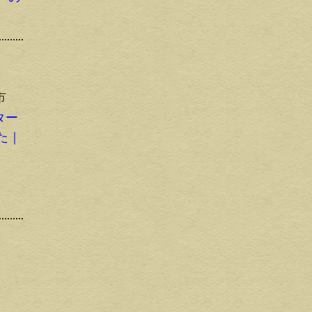
市
ター
た｜