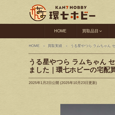
HOME
買取品目
HOME
買取実績
うる星やつら ラムちゃん 
うる星やつら ラムちゃん 
ました｜環七ホビーの宅配
2025年1月2日
公開 (
2025年10月23日
更新)