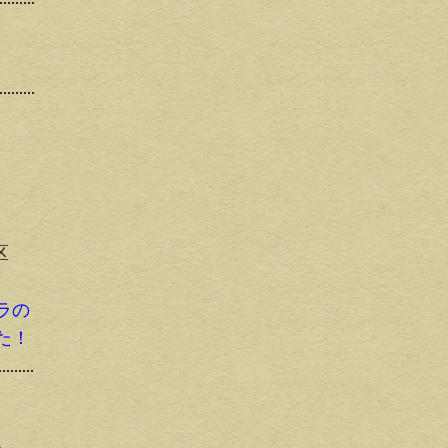
区
ラの
た！