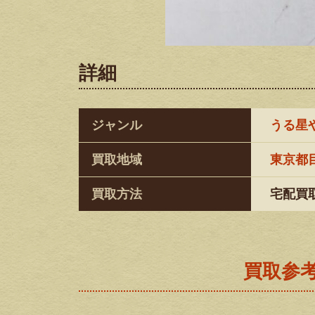
詳細
ジャンル
うる星
買取地域
東京都
買取方法
宅配買
買取参