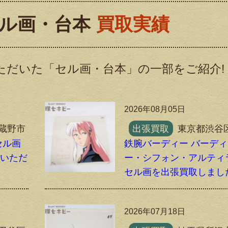
ル画・台本
買取実績
ただいた「セル画・台本」の一部をご紹介!
2026年08月05日
蔵野市
出張買取
東京都渋谷
セル画
鉄腕バーディー バーディ
りいただ
ー・シフォン・アルティ
セル画を出張買取しまし
2026年07月18日