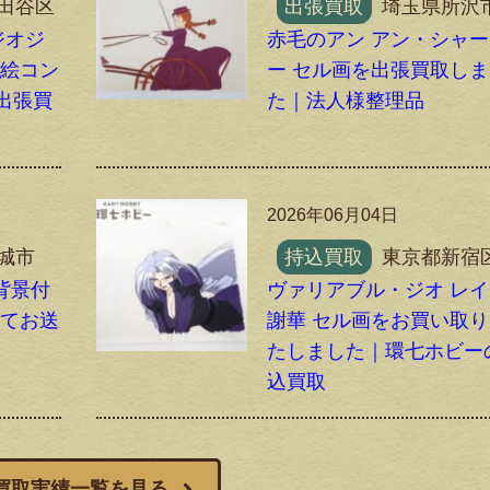
田谷区
出張買取
埼玉県所沢
ジオジ
赤毛のアン アン・シャ
』絵コン
ー セル画を出張買取し
出張買
た｜法人様整理品
2026年06月04日
城市
持込買取
東京都新宿
背景付
ヴァリアブル・ジオ レ
にてお送
謝華 セル画をお買い取
たしました｜環七ホビー
込買取
買取実績一覧を見る