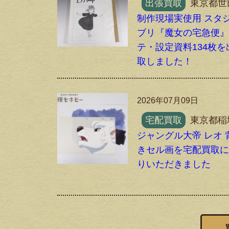
出張買取
東京都世
制作現場実使用 スタ
ブリ『魔女の宅急便
テ・設定資料134枚を
取しました！
2026年07月09日
宅配買取
東京都稲
ジャングル大帝 レオ 
きセル画を宅配買取
りいただきました