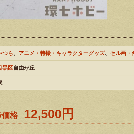
やつら
、
アニメ・特撮・キャラクターグッズ
、
セル画・
目黒区
自由が丘
取
12,500円
考価格