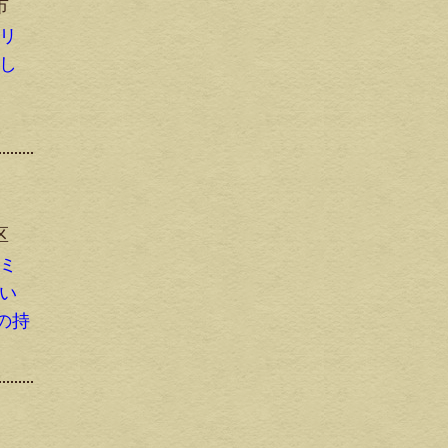
市
ーリ
まし
区
イミ
りい
の持