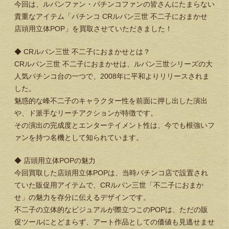
今回は、ルパンファン・パチンコファンの皆さんにたまらない
貴重なアイテム「パチンコ CRルパン三世 不二子におまかせ
店頭用立体POP」を買取させていただきました！
◆ CRルパン三世 不二子におまかせとは？
CRルパン三世 不二子におまかせは、ルパン三世シリーズの大
人気パチンコ台の一つで、2008年に平和よりリリースされま
した。
魅惑的な峰不二子のキャラクター性を前面に押し出した演出
や、ド派手なリーチアクションが特徴です。
その演出の完成度とエンターテイメント性は、今でも根強いフ
ァンを持つ名機として知られています。
◆ 店頭用立体POPの魅力
今回買取した店頭用立体POPは、当時パチンコ店で設置され
ていた販促用アイテムで、CRルパン三世「不二子におまか
せ」の魅力を存分に伝えるデザインです。
不二子の立体的なビジュアルが際立つこのPOPは、ただの販
促ツールにとどまらず、アート作品としての価値も見逃せませ