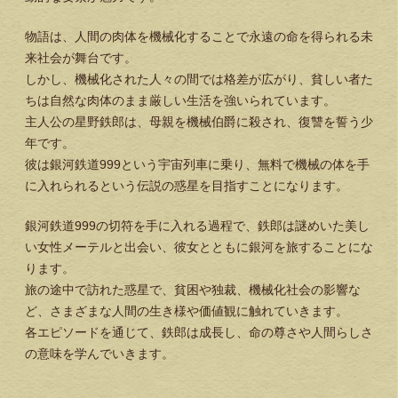
物語は、人間の肉体を機械化することで永遠の命を得られる未
来社会が舞台です。
しかし、機械化された人々の間では格差が広がり、貧しい者た
ちは自然な肉体のまま厳しい生活を強いられています。
主人公の星野鉄郎は、母親を機械伯爵に殺され、復讐を誓う少
年です。
彼は銀河鉄道999という宇宙列車に乗り、無料で機械の体を手
に入れられるという伝説の惑星を目指すことになります。
銀河鉄道999の切符を手に入れる過程で、鉄郎は謎めいた美し
い女性メーテルと出会い、彼女とともに銀河を旅することにな
ります。
旅の途中で訪れた惑星で、貧困や独裁、機械化社会の影響な
ど、さまざまな人間の生き様や価値観に触れていきます。
各エピソードを通じて、鉄郎は成長し、命の尊さや人間らしさ
の意味を学んでいきます。