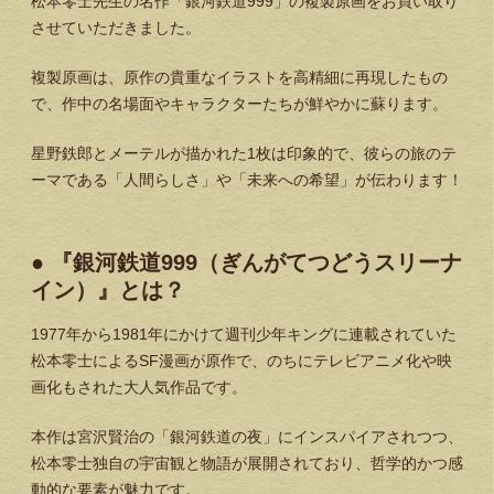
松本零士先生の名作「銀河鉄道999」の複製原画をお買い取り
させていただきました。
複製原画は、原作の貴重なイラストを高精細に再現したもの
で、作中の名場面やキャラクターたちが鮮やかに蘇ります。
星野鉄郎とメーテルが描かれた1枚は印象的で、彼らの旅のテ
ーマである「人間らしさ」や「未来への希望」が伝わります！
● 『銀河鉄道999（ぎんがてつどうスリーナ
イン）』とは？
1977年から1981年にかけて週刊少年キングに連載されていた
松本零士によるSF漫画が原作で、のちにテレビアニメ化や映
画化もされた大人気作品です。
本作は宮沢賢治の「銀河鉄道の夜」にインスパイアされつつ、
松本零士独自の宇宙観と物語が展開されており、哲学的かつ感
動的な要素が魅力です。