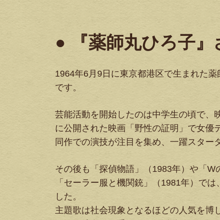
● 『薬師丸ひろ子
1964年6月9日に東京都港区で生まれた
です。
芸能活動を開始したのは中学生の頃で、映
に公開された映画「野性の証明」で女優
同作での演技が注目を集め、一躍スター
その後も「探偵物語」（1983年）や「W
「セーラー服と機関銃」（1981年）で
した。
主題歌は社会現象となるほどの人気を博