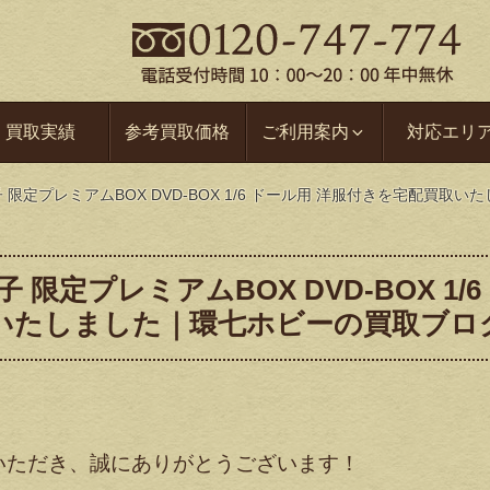
買取実績
参考買取価格
ご利用案内
対応エリ
子 限定プレミアムBOX DVD-BOX 1/6 ドール用 洋服付きを宅配買
限定プレミアムBOX DVD-BOX 1/6
いたしました｜環七ホビーの買取ブロ
いただき、誠にありがとうございます！