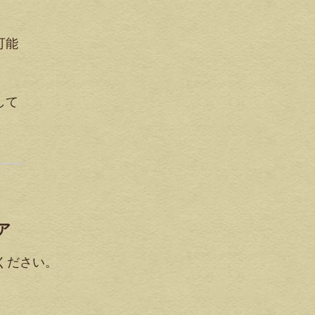
可能
して
ア
ください。