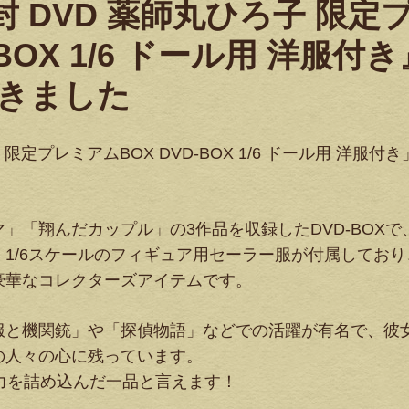
 DVD 薬師丸ひろ子 限定
BOX 1/6 ドール用 洋服付き
きました
定プレミアムBOX DVD-BOX 1/6 ドール用 洋服付き
」「翔んだカップル」の3作品を収録したDVD-BOXで
1/6スケールのフィギュア用セーラー服が付属しており
豪華なコレクターズアイテムです。
服と機関銃」や「探偵物語」などでの活躍が有名で、彼
の人々の心に残っています。
力を詰め込んだ一品と言えます！