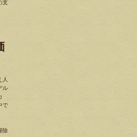
の支
価
え人
デル
カ
中で
掃除