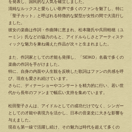
を発表し、国民的な人気を確立しました。
清純なルックスと愛らしい歌声で多くのファンを魅了し、特に
「聖子カット」と呼ばれる特徴的な髪型が女性の間で大流行し
ました。
彼女の楽曲は作詞・作曲陣に恵まれ、松本隆氏や呉田軽穂（ユ
ーミン）氏などの協力のもと、アイドルらしさとアーティステ
ィックな魅力を兼ね備えた作品が次々と生まれました。
また、作詞家としての才能も発揮し、「SEIKO」名義で多くの
楽曲の作詞を手がけました。
特に、自身の内面や人生観を反映した歌詞はファンの共感を呼
び、現在も愛され続けています。
さらに、ディナーショーやコンサートを精力的に行い、若い世
代から長年のファンまで幅広い支持を集めています。
松田聖子さんは、アイドルとしての成功だけでなく、シンガー
としての才能や表現力を活かし、日本の音楽史に大きな影響を
与えました。
現在も第一線で活躍し続け、その魅力は時代を超えて多くの