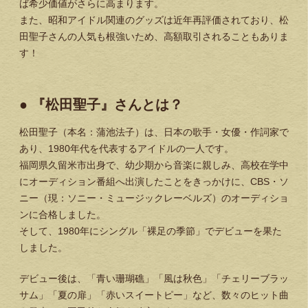
ば希少価値がさらに高まります。
また、昭和アイドル関連のグッズは近年再評価されており、松
田聖子さんの人気も根強いため、高額取引されることもありま
す！
● 『松田聖子』さんとは？
松田聖子（本名：蒲池法子）は、日本の歌手・女優・作詞家で
あり、1980年代を代表するアイドルの一人です。
福岡県久留米市出身で、幼少期から音楽に親しみ、高校在学中
にオーディション番組へ出演したことをきっかけに、CBS・ソ
ニー（現：ソニー・ミュージックレーベルズ）のオーディショ
ンに合格しました。
そして、1980年にシングル「裸足の季節」でデビューを果た
しました。
デビュー後は、「青い珊瑚礁」「風は秋色」「チェリーブラッ
サム」「夏の扉」「赤いスイートピー」など、数々のヒット曲