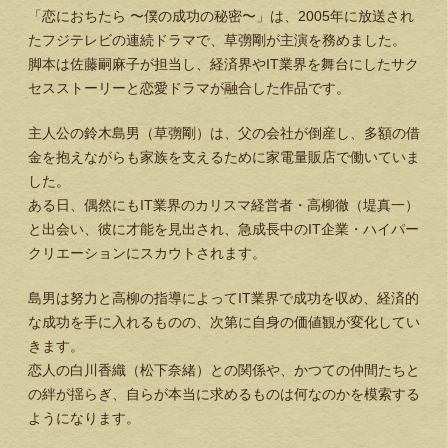
「恋におちたら 〜僕の成功の秘密〜」は、2005年に放送され
たフジテレビの連続ドラマで、草彅剛が主演を務めました。
脚本は佐藤嗣麻子が担当し、経済界やIT業界を舞台にしたサク
セスストーリーと恋愛ドラマが融合した作品です。
主人公の鈴木島男（草彅剛）は、父の会社が倒産し、多額の借
金を抱えながらも家族を支えるために家電量販店で働いていま
した。
ある日、偶然にもIT業界のカリスマ経営者・高柳徹（堤真一）
と出会い、彼に才能を見出され、急成長中のIT企業・ハイパー
クリエーションにスカウトされます。
島男は努力と高柳の指導によってIT業界で成功を収め、経済的
な成功を手に入れるものの、次第に自身の価値観が変化してい
きます。
恋人の白川香織（松下奈緒）との関係や、かつての仲間たちと
の絆が揺らぎ、自らが本当に求めるものは何なのかを模索する
ようになります。