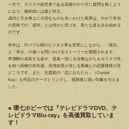
一方で、カリスマ経営者である高柳のやり方に疑問を抱くよう
になり、最終的には彼と対立。
成功と引き換えに大切なものを失いかけた島男は、やがて本当
の意味での「成功」とは何かに気づき、新たな道を歩み始める
のです。
本作は、ITバブル期のビジネス界を背景にしながら、「成功」
と「幸せ」の違いを問いかけるストーリーが展開されます。
草彅剛の成長する姿や、堤真一演じる冷徹ながらもカリスマ性
を持つ高柳の存在感、深津絵里が演じる香織との恋愛模様が見
どころです。また、主題歌の「恋におちたら」（Crystal
Kay）も作品のテーマとリンクし、視聴者に強い印象を与えま
した。
● 環七ホビーでは『テレビドラマDVD、テ
レビドラマBlu-ray』を高価買取していま
す！