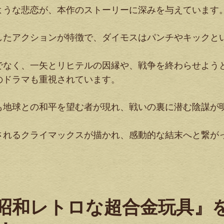
ような悲恋が、本作のストーリーに深みを与えています
したアクションが特徴で、ダイモスはパンチやキックと
でなく、一矢とリヒテルの因縁や、戦争を終わらせよう
のドラマも重視されています。
も地球との和平を望む者が現れ、戦いの裏に潜む陰謀が
されるクライマックスが描かれ、感動的な結末へと繋が
『昭和レトロな超合金玩具』