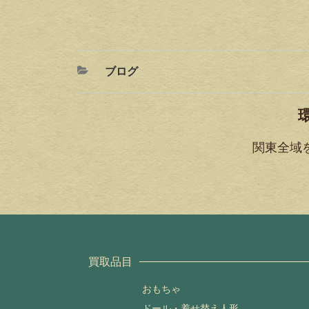
ブログ
関東全域
買取品目
おもちゃ
ドール・着せ替え人形