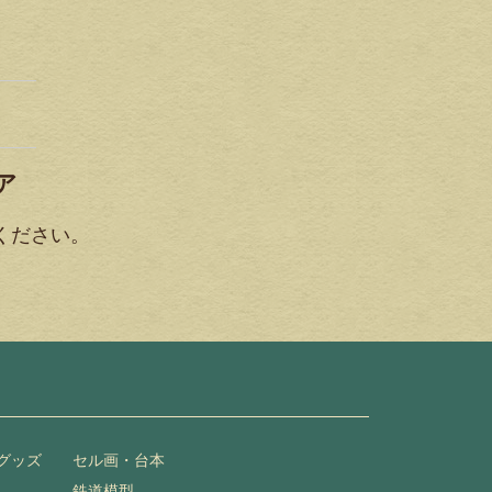
ア
ください。
グッズ
セル画・台本
鉄道模型