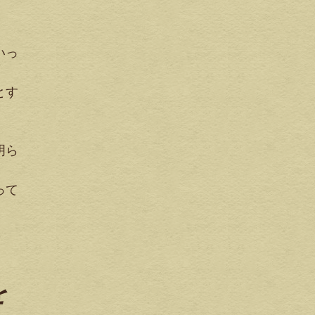
。
いっ
とす
明ら
って
を