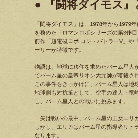
● 『闘将ダイモス』
「闘将ダイモス」は、1978年から197
を務めた「ロマンロボシリーズの第3作
前作「超電磁ロボ コン・バトラーV」や
ーリーが特徴です。
物語は、地球に移住を求めたバーム星人
てバーム星の皇帝リオン大元帥が暗殺さ
この事件をきっかけに、バーム星人は地
地球側も対抗策として、空手の達人・竜
し、バーム星人との戦いに挑みます。
一矢は戦いの最中、バーム星の王女エリ
しかし、エリカはバーム星の指導者リヒ
なります。