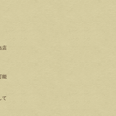
当店
可能
して