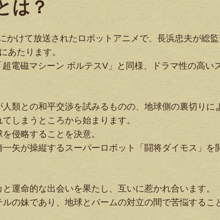
とは？
9年にかけて放送されたロボットアニメで、長浜忠夫が総監
目にあたります。
「超電磁マシーン ボルテスV」と同様、ドラマ性の高い
が人類との和平交渉を試みるものの、地球側の裏切りに
れてしまうところから始まります。
球を侵略することを決意。
崎一矢が操縦するスーパーロボット「闘将ダイモス」を
カと運命的な出会いを果たし、互いに惹かれ合います。
テルの妹であり、地球とバームの対立の間で苦悩するこ