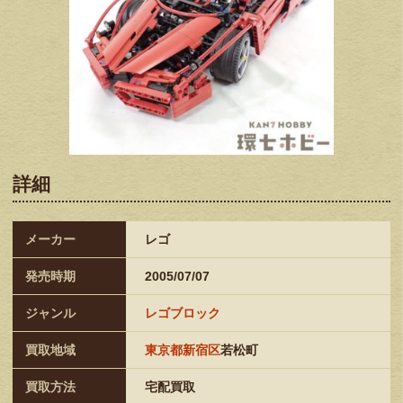
詳細
メーカー
レゴ
発売時期
2005/07/07
ジャンル
レゴブロック
買取地域
東京都新宿区
若松町
買取方法
宅配買取