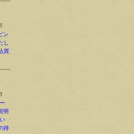
市
ピン
たし
込買
市
シー
・説明
りい
の持