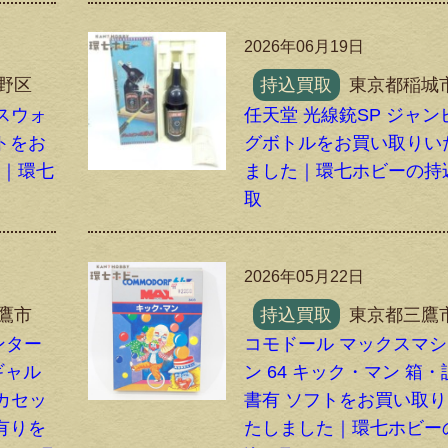
2026年06月19日
野区
持込買取
東京都稲城
スウォ
任天堂 光線銃SP ジャン
トをお
グボトルをお買い取りい
た｜環七
ました｜環七ホビーの持
取
2026年05月22日
鷹市
持込買取
東京都三鷹
ンター
コモドール マックスマ
ギャル
ン 64 キック・マン 箱
カセッ
書有 ソフトをお買い取
有りを
たしました｜環七ホビー