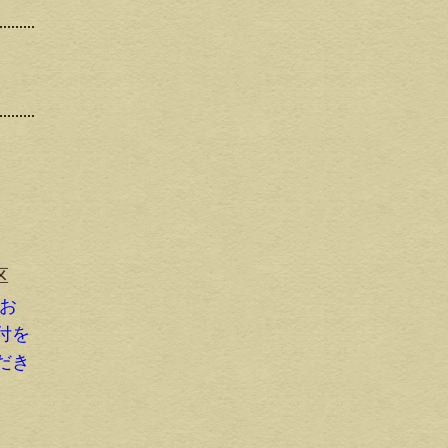
区
にお
付を
だき