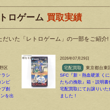
トロゲーム
買取実績
ただいた「レトロゲーム」の一部をご紹介!
2026年07月29日
野区
宅配買取
東京都台東
クラシ
SFC『新・熱血硬派 く
コンピ
たちの挽歌』箱・説明書
ンプ創
宅配買取にてお譲りいた
ョンを出
ました！