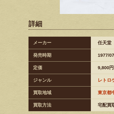
詳細
メーカー
任天堂
発売時期
1977/07
定価
9,800円
ジャンル
レトロ
買取地域
東京都
買取方法
宅配買