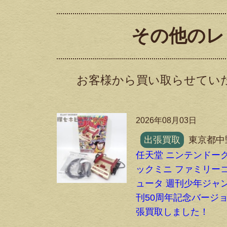
その他のレ
お客様から買い取らせてい
2026年08月03日
出張買取
東京都中
任天堂 ニンテンドー
ックミニ ファミリー
ュータ 週刊少年ジャ
刊50周年記念バージ
張買取しました！