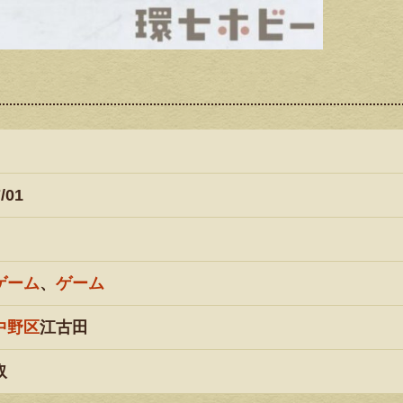
/01
ゲーム
、
ゲーム
中野区
江古田
取