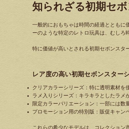
知られざる初期セボ
一般的におもちゃは時間の経過とともに
ーのような特定のレトロ玩具は、むしろ
特に価値が高いとされる初期セボンスタ
レア度の高い初期セボンスター
クリアカラーシリーズ
：特に透明素材を
ラメ入りシリーズ
：キラキラとしたラメ
限定カラーバリエーション
：一部には数
プロモーション用の特別版
：販促キャン
これらの希少なモデルは、コレクション