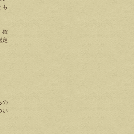
とも
、確
鑑定
ちの
つい