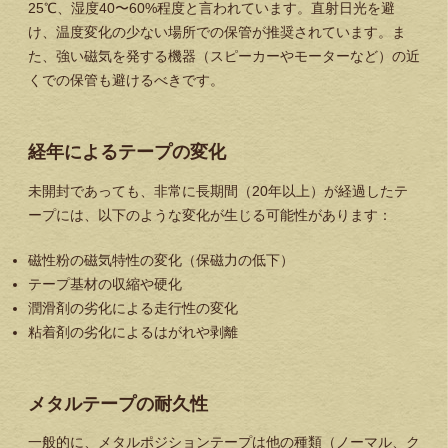
25℃、湿度40〜60%程度と言われています。直射日光を避
け、温度変化の少ない場所での保管が推奨されています。ま
た、強い磁気を発する機器（スピーカーやモーターなど）の近
くでの保管も避けるべきです。
経年によるテープの変化
未開封であっても、非常に長期間（20年以上）が経過したテ
ープには、以下のような変化が生じる可能性があります：
磁性粉の磁気特性の変化（保磁力の低下）
テープ基材の収縮や硬化
潤滑剤の劣化による走行性の変化
粘着剤の劣化によるはがれや剥離
メタルテープの耐久性
一般的に、メタルポジションテープは他の種類（ノーマル、ク