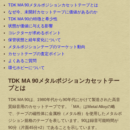
TDK MA 90メタルポジションカセットテープとは
なぜ今、未開封カセットテープに価値があるのか
TDK MA 90の特徴と希少性
状態が価値に与える影響
コレクターが求めるポイント
保管状態と経年変化について
メタルポジションテープのマーケット動向
カセットテープの査定ポイント
よくあるご質問
環七ホビーについて
TDK MA 90メタルポジションカセットテー
プとは
TDK MA 90は、1980年代から90年代にかけて製造された高音
質録音用のカセットテープです。「MA」はMetal Alloyの略
で、テープの磁性体に金属粉（メタル粉）を使用したメタルポ
ジション規格のテープを表しています。90は録音可能時間が
90分（片面45分×2）であることを示しています。