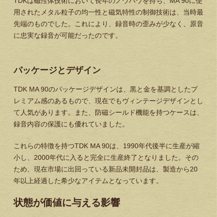
TDKは磁性体技術において長年のノウハウを持ち、MA 90に使
用されたメタル粒子の均一性と磁気特性の制御技術は、当時最
先端のものでした。これにより、録音時の歪みが少なく、原音
に忠実な録音が可能だったのです。
パッケージとデザイン
TDK MA 90のパッケージデザインは、黒と金を基調としたプ
レミアム感のあるもので、現在でもヴィンテージデザインとし
て人気があります。また、防磁シールド機能を持つケースは、
録音内容の保護にも優れていました。
これらの特徴を持つTDK MA 90は、1990年代後半に生産が縮
小し、2000年代に入ると完全に生産終了となりました。その
ため、現在市場に出回っている新品未開封品は、製造から20
年以上経過した希少なアイテムとなっています。
状態が価値に与える影響