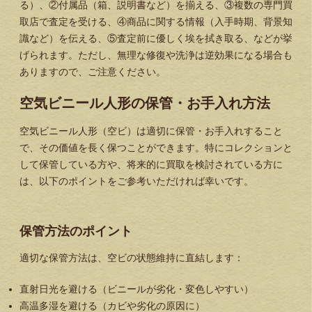
る）、②付属品（箱、説明書など）を揃える、③複数の専門買
取店で査定を受ける、④商品に関する情報（入手時期、背景知
識など）を伝える、⑤査定前に優しく埃を拭き取る、などが挙
げられます。ただし、無理な修復や洗浄は逆効果になる場合も
ありますので、ご注意ください。
空気ビニール人形の保管・お手入れ方法
空気ビニール人形（空ビ）は適切に保管・お手入れすること
で、その価値を長く保つことができます。特にコレクションと
して保管している方や、将来的に買取を検討されている方に
は、以下のポイントをご参考いただければ幸いです。
保管方法のポイント
適切な保管方法は、空ビの状態維持に直結します：
直射日光を避ける（ビニールが劣化・変色しやすい）
高温多湿を避ける（カビや劣化の原因に）