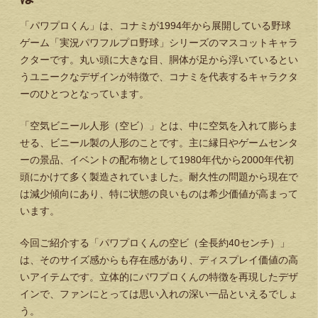
「パワプロくん」は、コナミが1994年から展開している野球
ゲーム「実況パワフルプロ野球」シリーズのマスコットキャラ
クターです。丸い頭に大きな目、胴体が足から浮いているとい
うユニークなデザインが特徴で、コナミを代表するキャラクタ
ーのひとつとなっています。
「空気ビニール人形（空ビ）」とは、中に空気を入れて膨らま
せる、ビニール製の人形のことです。主に縁日やゲームセンタ
ーの景品、イベントの配布物として1980年代から2000年代初
頭にかけて多く製造されていました。耐久性の問題から現在で
は減少傾向にあり、特に状態の良いものは希少価値が高まって
います。
今回ご紹介する「パワプロくんの空ビ（全長約40センチ）」
は、そのサイズ感からも存在感があり、ディスプレイ価値の高
いアイテムです。立体的にパワプロくんの特徴を再現したデザ
インで、ファンにとっては思い入れの深い一品といえるでしょ
う。