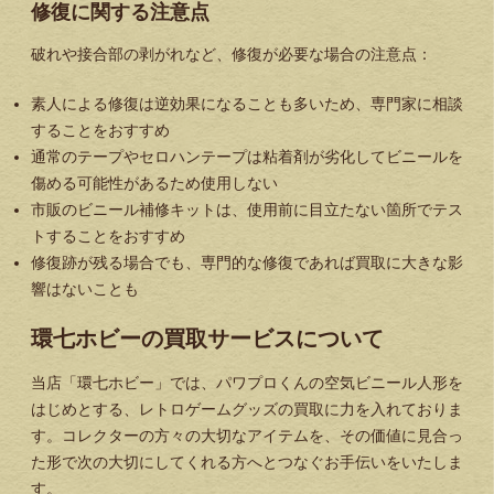
修復に関する注意点
破れや接合部の剥がれなど、修復が必要な場合の注意点：
素人による修復は逆効果になることも多いため、専門家に相談
することをおすすめ
通常のテープやセロハンテープは粘着剤が劣化してビニールを
傷める可能性があるため使用しない
市販のビニール補修キットは、使用前に目立たない箇所でテス
トすることをおすすめ
修復跡が残る場合でも、専門的な修復であれば買取に大きな影
響はないことも
環七ホビーの買取サービスについて
当店「環七ホビー」では、パワプロくんの空気ビニール人形を
はじめとする、レトロゲームグッズの買取に力を入れておりま
す。コレクターの方々の大切なアイテムを、その価値に見合っ
た形で次の大切にしてくれる方へとつなぐお手伝いをいたしま
す。