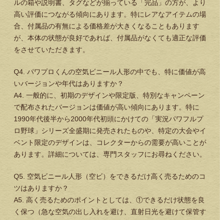
ルの箱や説明書、タグなどが揃っている「完品」の方が、より
高い評価につながる傾向にあります。特にレアなアイテムの場
合、付属品の有無による価格差が大きくなることもあります
が、本体の状態が良好であれば、付属品がなくても適正な評価
をさせていただきます。
Q4. パワプロくんの空気ビニール人形の中でも、特に価値が高
いバージョンや年代はありますか？
A4. 一般的に、初期のデザインや限定版、特別なキャンペーン
で配布されたバージョンは価値が高い傾向にあります。特に
1990年代後半から2000年代初頭にかけての「実況パワフルプ
ロ野球」シリーズ全盛期に発売されたものや、特定の大会やイ
ベント限定のデザインは、コレクターからの需要が高いことが
あります。詳細については、専門スタッフにお尋ねください。
Q5. 空気ビニール人形（空ビ）をできるだけ高く売るためのコ
ツはありますか？
A5. 高く売るためのポイントとしては、①できるだけ状態を良
く保つ（急な空気の出し入れを避け、直射日光を避けて保管す