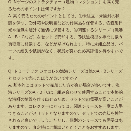
Q. Nゲージのストラクチャー（建物コレクション）を高く売
るためのポイントは何ですか？
A. 高く売るためのポイントとしては、①未組立・未開封の状
態を保つ、②外箱や説明書などの付属品を保管する、③直射日
光や湿気を避けて適切に保管する、④関連するシリーズ（漁港
A・B・Cなど）をセットで売却する、⑤鉄道模型を専門に扱う
買取店に相談する、などが挙げられます。特に未組立品は、パ
ーツの紛失や破損がなく、状態が良いため高評価を得やすいで
す。
Q. トミーテック ジオコレの漁港シリーズは他のA・Bシリーズ
とセットで売ったほうが良いですか？
A. 基本的にはセットで売却した方が良い場合が多いです。漁
港シリーズのA・B・Cは、組み合わせて使用することで本格的
な港町の情景を作り出せるため、セットでの需要が高いことが
あります。コレクターにとっては、関連シリーズを一度に入手
できることがメリットとなりますので、セットでの売却を検討
されると良いでしょう。ただし、個別のシリーズでも需要はあ
りますので、査定時にご相談いただくことをおすすめします。