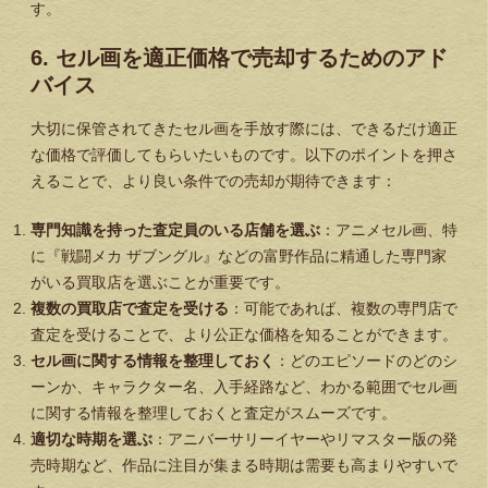
す。
6. セル画を適正価格で売却するためのアド
バイス
大切に保管されてきたセル画を手放す際には、できるだけ適正
な価格で評価してもらいたいものです。以下のポイントを押さ
えることで、より良い条件での売却が期待できます：
専門知識を持った査定員のいる店舗を選ぶ
：アニメセル画、特
に『戦闘メカ ザブングル』などの富野作品に精通した専門家
がいる買取店を選ぶことが重要です。
複数の買取店で査定を受ける
：可能であれば、複数の専門店で
査定を受けることで、より公正な価格を知ることができます。
セル画に関する情報を整理しておく
：どのエピソードのどのシ
ーンか、キャラクター名、入手経路など、わかる範囲でセル画
に関する情報を整理しておくと査定がスムーズです。
適切な時期を選ぶ
：アニバーサリーイヤーやリマスター版の発
売時期など、作品に注目が集まる時期は需要も高まりやすいで