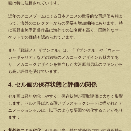
画は特に注目されています。
近年のアニメブームによる日本アニメの世界的な再評価も相ま
って、海外のコレクターからの需要も増加傾向にあります。特
に富野由悠季監督作品は海外での知名度も高く、国際的なマー
ケットでの価値も認められています。
また『戦闘メカ ザブングル』は、「ザブングル」や「ウォー
カーギャリア」などの独特のメカニックデザインも魅力であ
り、メカニックデザインを担当した大河原邦男氏のファンから
も高い評価を受けています。
4. セル画の保存状態と評価の関係
セル画は経年劣化しやすく、保存状態が買取評価に大きく影響
します。セルと呼ばれる薄いプラスチックシートに描かれたア
ニメーションセルは、以下のような要因で劣化することがあり
ます：
紫外線による劣化
：セル画は光、特に紫外線に弱い性質を持っ