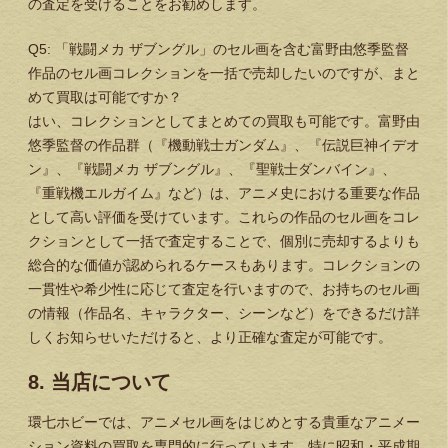
の査定を受けることをお勧めします。
Q5: 「戦闘メカ ザブングル」のセル画を含む富野由悠季監督
作品のセル画コレクションを一括で売却したいのですが、まと
めて買取は可能ですか？
はい、コレクションとしてまとめての買取も可能です。富野由
悠季監督の作品群（『機動戦士ガンダム』、『伝説巨神イデオ
ン』、『戦闘メカ ザブングル』、『聖戦士ダンバイン』、
『重戦機エルガイム』など）は、アニメ史における重要な作品
として高い評価を受けています。これらの作品のセル画をコレ
クションとして一括で査定することで、個別に売却するよりも
総合的な価値が認められるケースもあります。コレクションの
一貫性や希少性に応じて査定を行いますので、お持ちのセル画
の情報（作品名、キャラクター、シーンなど）をできるだけ詳
しくお知らせいただけると、より正確な査定が可能です。
8. 当店について
環七ホビーでは、アニメセル画をはじめとする貴重なアニメー
ション資料の買取を専門的に行っています。特に昭和・平成期