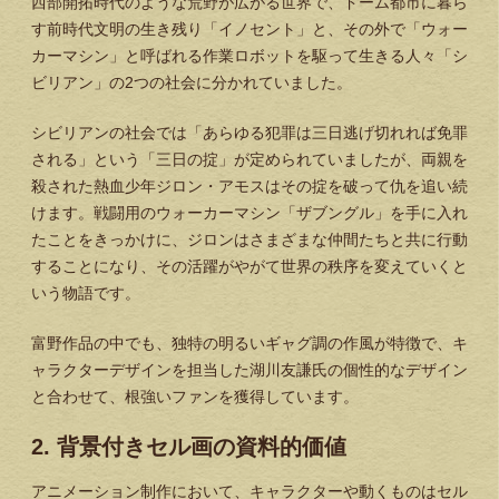
西部開拓時代のような荒野が広がる世界で、ドーム都市に暮ら
す前時代文明の生き残り「イノセント」と、その外で「ウォー
カーマシン」と呼ばれる作業ロボットを駆って生きる人々「シ
ビリアン」の2つの社会に分かれていました。
シビリアンの社会では「あらゆる犯罪は三日逃げ切れれば免罪
される」という「三日の掟」が定められていましたが、両親を
殺された熱血少年ジロン・アモスはその掟を破って仇を追い続
けます。戦闘用のウォーカーマシン「ザブングル」を手に入れ
たことをきっかけに、ジロンはさまざまな仲間たちと共に行動
することになり、その活躍がやがて世界の秩序を変えていくと
いう物語です。
富野作品の中でも、独特の明るいギャグ調の作風が特徴で、キ
ャラクターデザインを担当した湖川友謙氏の個性的なデザイン
と合わせて、根強いファンを獲得しています。
2. 背景付きセル画の資料的価値
アニメーション制作において、キャラクターや動くものはセル