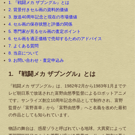
1. 『戦闘メカ ザブングル』とは
2. 背景付きセル画の資料的価値
3. 放送40周年記念と現在の市場価値
4. セル画の保存状態と評価の関係
5. 専門家が見るセル画の査定ポイント
6. セル画を適正価格で売却するためのアドバイス
7. よくある質問
8. 当店について
9. お問い合わせ・査定申込み
1. 『戦闘メカ ザブングル』とは
『戦闘メカ ザブングル』は、1982年2月から1983年1月までテ
レビ朝日系で放送された富野由悠季監督によるロボットアニメ
です。サンライズ創立10周年記念作品として制作され、富野
監督が「富野喜幸」から「富野由悠季」へと名義を改めた最初
の作品としても知られています。
物語の舞台は、惑星ゾラと呼ばれている地球。大異変によって