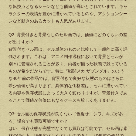
な転換点となるシーンなども価値が高いとされています。キャ
ラクターの表情が豊かに描かれているものや、アクションシー
ンなど動きのあるカットも人気があります。
Q2: 背景付きと背景なしのセル画では、価値にどのくらいの差
が出ますか？
背景付きセル画は、セル単体のものと比較して一般的に高く評
価されます。これは、アニメ制作過程において背景とセルが
別々に管理されることが多く、両者が揃った状態で残っている
ものが希少だからです。特に『戦闘メカ ザブングル』のよう
な40年前の作品では、背景付きで良好な状態のものはさらに
希少価値が高まります。具体的な価格差は、セルに描かれてい
る内容や保存状態によって大きく変わりますが、背景付きであ
ることで価値が何倍にもなるケースも珍しくありません。
Q3: セル画の保存状態が良くない（色褪せ、シワ、キズがあ
る）場合でも買取可能ですか？
はい、保存状態が完璧でなくても買取は可能です。セル画は素
材の特性上、経年劣化しやすいものであり、40年前の作品で