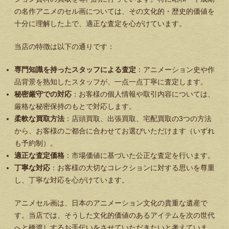
の名作アニメのセル画については、その文化的・歴史的価値を
十分に理解した上で、適正な査定を心がけています。
当店の特徴は以下の通りです：
専門知識を持ったスタッフによる査定
：アニメーション史や作
品背景を熟知したスタッフが、一点一点丁寧に査定します。
秘密厳守での対応
：お客様の個人情報や取引内容については、
厳格な秘密保持のもとで対応します。
柔軟な買取方法
：店頭買取、出張買取、宅配買取の3つの方法
から、お客様のご都合に合わせてお選びいただけます（いずれ
も予約制）。
適正な査定価格
：市場価値に基づいた公正な査定を行います。
丁寧な対応
：お客様の大切なコレクションに対する思いを尊重
し、丁寧な対応を心がけています。
アニメセル画は、日本のアニメーション文化の貴重な遺産で
す。当店では、そうした文化的価値のあるアイテムを次の世代
へと橋渡しするお手伝いをさせていただきたいと考えていま