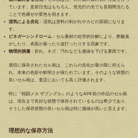
ています。直射日光はもちろん、蛍光灯の光でも長期間当たる
ことで色褪せや変色を招きます。
湿気による劣化
：湿気は塗料の剥がれやカビの原因になりま
す。
ビネガーシンドローム
：セル素材の化学的分解により、酢酸臭
がしたり、表面が曇ったり波打ったりする現象です。
物理的損傷
：折れ、キズ、汚れなども価値を下げる要因です。
適切に保存されたセル画は、これらの劣化が最小限に抑えら
れ、本来の色彩や鮮明さが保たれています。そのような状態の
良いセル画は、査定においても高く評価されます。
特に『戦闘メカ ザブングル』のような40年前の作品のセル画
は、現在まで良好な状態で保存されているものは希少であり、
そうした保存状態の良いセル画は特に価値が高いと言えます。
理想的な保存方法