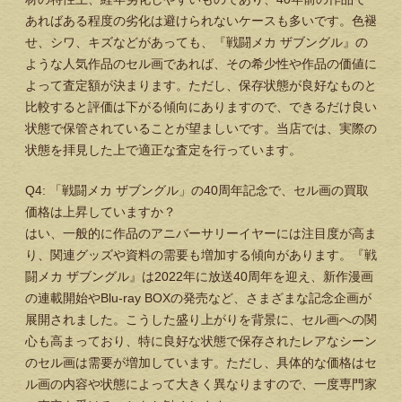
あればある程度の劣化は避けられないケースも多いです。色褪
せ、シワ、キズなどがあっても、『戦闘メカ ザブングル』の
ような人気作品のセル画であれば、その希少性や作品の価値に
よって査定額が決まります。ただし、保存状態が良好なものと
比較すると評価は下がる傾向にありますので、できるだけ良い
状態で保管されていることが望ましいです。当店では、実際の
状態を拝見した上で適正な査定を行っています。
Q4: 「戦闘メカ ザブングル」の40周年記念で、セル画の買取
価格は上昇していますか？
はい、一般的に作品のアニバーサリーイヤーには注目度が高ま
り、関連グッズや資料の需要も増加する傾向があります。『戦
闘メカ ザブングル』は2022年に放送40周年を迎え、新作漫画
の連載開始やBlu-ray BOXの発売など、さまざまな記念企画が
展開されました。こうした盛り上がりを背景に、セル画への関
心も高まっており、特に良好な状態で保存されたレアなシーン
のセル画は需要が増加しています。ただし、具体的な価格はセ
ル画の内容や状態によって大きく異なりますので、一度専門家