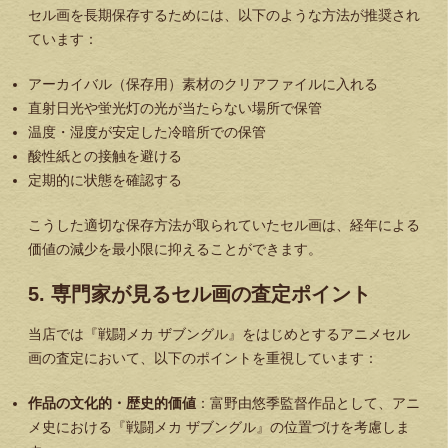
セル画を長期保存するためには、以下のような方法が推奨され
ています：
アーカイバル（保存用）素材のクリアファイルに入れる
直射日光や蛍光灯の光が当たらない場所で保管
温度・湿度が安定した冷暗所での保管
酸性紙との接触を避ける
定期的に状態を確認する
こうした適切な保存方法が取られていたセル画は、経年による
価値の減少を最小限に抑えることができます。
5. 専門家が見るセル画の査定ポイント
当店では『戦闘メカ ザブングル』をはじめとするアニメセル
画の査定において、以下のポイントを重視しています：
作品の文化的・歴史的価値
：富野由悠季監督作品として、アニ
メ史における『戦闘メカ ザブングル』の位置づけを考慮しま