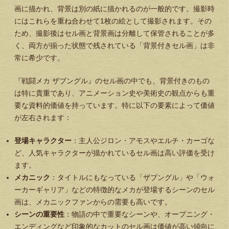
画に描かれ、背景は別の紙に描かれるのが一般的です。撮影時
にはこれらを重ね合わせて1枚の絵として撮影されます。その
ため、撮影後はセル画と背景画は分離して保管されることが多
く、両方が揃った状態で残されている「背景付きセル画」は非
常に希少です。
『戦闘メカ ザブングル』のセル画の中でも、背景付きのもの
は特に貴重であり、アニメーション史や美術史の観点からも重
要な資料的価値を持っています。特に以下の要素によって価値
が左右されます：
登場キャラクター
：主人公ジロン・アモスやエルチ・カーゴな
ど、人気キャラクターが描かれているセル画は高い評価を受け
ます。
メカニック
：タイトルにもなっている「ザブングル」や「ウォ
ーカーギャリア」などの特徴的なメカが登場するシーンのセル
画は、メカニックファンからの需要も高いです。
シーンの重要性
：物語の中で重要なシーンや、オープニング・
エンディングなど印象的なカットのセル画は価値が高い傾向に