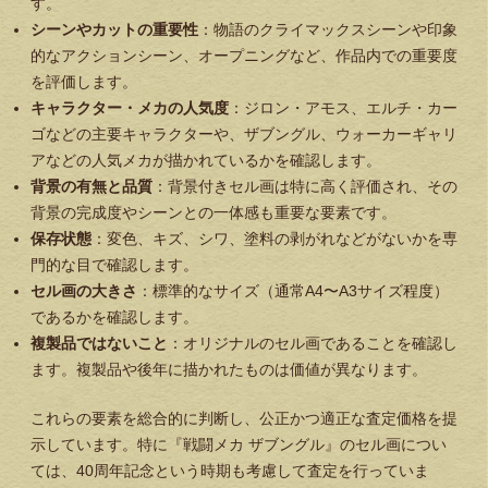
す。
シーンやカットの重要性
：物語のクライマックスシーンや印象
的なアクションシーン、オープニングなど、作品内での重要度
を評価します。
キャラクター・メカの人気度
：ジロン・アモス、エルチ・カー
ゴなどの主要キャラクターや、ザブングル、ウォーカーギャリ
アなどの人気メカが描かれているかを確認します。
背景の有無と品質
：背景付きセル画は特に高く評価され、その
背景の完成度やシーンとの一体感も重要な要素です。
保存状態
：変色、キズ、シワ、塗料の剥がれなどがないかを専
門的な目で確認します。
セル画の大きさ
：標準的なサイズ（通常A4〜A3サイズ程度）
であるかを確認します。
複製品ではないこと
：オリジナルのセル画であることを確認し
ます。複製品や後年に描かれたものは価値が異なります。
これらの要素を総合的に判断し、公正かつ適正な査定価格を提
示しています。特に『戦闘メカ ザブングル』のセル画につい
ては、40周年記念という時期も考慮して査定を行っていま