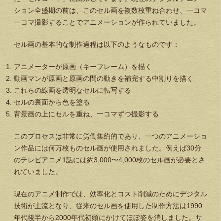
ション全盛期の前は、このセル画を複数枚重ね合わせ、一コマ
一コマ撮影することでアニメーションが作られていました。
セル画の基本的な制作過程は以下のようなものです：
アニメーターが原画（キーフレーム）を描く
動画マンが原画と原画の間の動きを補完する中割りを描く
これらの線画を透明なセルに転写する
セルの裏面から色を塗る
背景画の上にセルを重ね、一コマずつ撮影する
このプロセスは非常に労働集約的であり、一つのアニメーショ
ン作品には何万枚ものセル画が使用されました。例えば30分
のテレビアニメ1話には約3,000〜4,000枚のセル画が必要とさ
れていました。
現在のアニメ制作では、効率化とコスト削減のためにデジタル
技術が主流となり、従来のセル画を使用した制作方法は1990
年代後半から2000年代初頭にかけてほぼ姿を消しました。サ