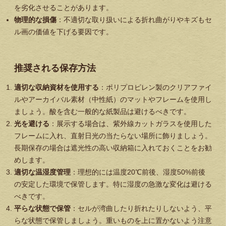
を劣化させることがあります。
物理的な損傷
：不適切な取り扱いによる折れ曲がりやキズもセ
ル画の価値を下げる要因です。
推奨される保存方法
適切な収納資材を使用する
：ポリプロピレン製のクリアファイ
ルやアーカイバル素材（中性紙）のマットやフレームを使用し
ましょう。酸を含む一般的な紙製品は避けるべきです。
光を避ける
：展示する場合は、紫外線カットガラスを使用した
フレームに入れ、直射日光の当たらない場所に飾りましょう。
長期保存の場合は遮光性の高い収納箱に入れておくことをお勧
めします。
適切な温湿度管理
：理想的には温度20℃前後、湿度50%前後
の安定した環境で保管します。特に湿度の急激な変化は避ける
べきです。
平らな状態で保管
：セルが湾曲したり折れたりしないよう、平
らな状態で保管しましょう。重いものを上に置かないよう注意