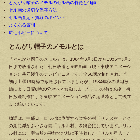
とんがり帽子のメモルのセル画の特徴と価値
セル画の適切な保存方法
セル画査定・買取のポイント
よくある質問
環七ホビーについて
とんがり帽子のメモルとは
「とんがり帽子のメモル」は、1984年3月3日から1985年3月3
日まで放送された、朝日放送と東映動画（現：東映アニメーシ
ョン）共同製作のテレビアニメです。全50話が制作され、当
初は土曜19時枠で放送されていましたが、1984年秋の番組改
編により日曜8時30分枠へと移動しました。この枠は以後、朝
日放送制作による東映アニメーション作品の定番枠として現在
まで続いています。
物語は、中部ヨーロッパに位置する架空の村「ベレヌ村」とそ
の湖に浮かぶ小さな島「リルル村」を舞台にしています。リル
ル村には、宇宙船の事故で地球に不時着した「リルル星人」た