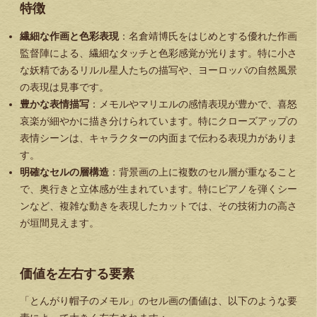
特徴
繊細な作画と色彩表現
：名倉靖博氏をはじめとする優れた作画
監督陣による、繊細なタッチと色彩感覚が光ります。特に小さ
な妖精であるリルル星人たちの描写や、ヨーロッパの自然風景
の表現は見事です。
豊かな表情描写
：メモルやマリエルの感情表現が豊かで、喜怒
哀楽が細やかに描き分けられています。特にクローズアップの
表情シーンは、キャラクターの内面まで伝わる表現力がありま
す。
明確なセルの層構造
：背景画の上に複数のセル層が重なること
で、奥行きと立体感が生まれています。特にピアノを弾くシー
ンなど、複雑な動きを表現したカットでは、その技術力の高さ
が垣間見えます。
価値を左右する要素
「とんがり帽子のメモル」のセル画の価値は、以下のような要