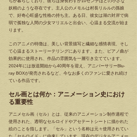
ちが暮らしており、彼らは身長わずか10センチほどの小さな
妖精のような存在です。主人公のメモルは村長リルルの孫娘
で、好奇心旺盛な性格の持ち主。ある日、彼女は湖の対岸で病
弱で孤独な人間の少女マリエルと出会い、心温まる交流が始ま
ります。
このアニメの特徴は、美しい背景描写と繊細な感情表現、そし
て心温まるストーリーテリングにあります。また、ピアノ曲が
効果的に使用され、作品の雰囲気を一層引き立てています。
2024年には放送開始から40周年を迎え、アニバーサリーBlu-
ray BOXが発売されるなど、今なお多くのファンに愛され続け
ている作品です。
セル画とは何か：アニメーション史におけ
る重要性
アニメセル画（セル）とは、従来のアニメーション制作過程で
使用された、透明なセルロイドやアセテートシートに描かれた
絵のことを指します。「セル」という名称は元々使用されてい
た「セルロイド」に由来しています。現在のデジタルアニメー