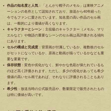
作品の知名度と人気
：「とんがり帽子のメモル」は東映アニメ
ーションの名作として認知されており、放送から40年経った
今でもファンに愛されています。知名度の高い作品のセル画
は、一般的により価値が高くなります。
キャラクターとシーン
：主役級のキャラクター（メモル、マリ
エルなど）や物語の重要なシーンのセル画は高評価される傾向
にあります。
セルの構成と完成度
：背景画が付属しているか、複数枚のセル
がセットになっているか、原画と動画が揃っているかなども重
要な要素です。
保存状態
：変色や劣化がなく、鮮やかな色彩が保たれているも
のほど高く評価されます。ただし、多少の劣化があっても希少
価値の高いセル画であれば、それなりに評価されることもあり
ます。
希少性
：放送当時の公式販売品や、数量限定で販売されたもの
は特に価値が高いです。