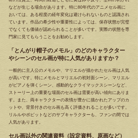
などが生じる場合があります。特に80年代のアニメセル画に
おいては、ある程度の経年変化は避けられないものと認識され
ています。作品の希少性や重要性によっては、保存状態が完璧
でなくても価値が認められることが多いです。実際の状態を専
門家に見てもらうことをお勧めします。
「とんがり帽子のメモル」のどのキャラクター
やシーンのセル画が特に人気がありますか？
一般的に主人公のメモルや、マリエルが描かれたセル画は人気
が高いです。特にメモルとマリエルの初対面シーン、マリエル
がピアノを弾くシーン、感動的なクライマックスシーンなど、
ストーリー上の重要な場面のセル画は需要が高い傾向にありま
す。また、両キャラクターの表情が豊かに描かれたアップのカ
ットや、背景付きのセル画も高く評価されることが多いです。
リルルやポピットなどのサブキャラクターも、ファンの間では
人気があります。
セル画以外の関連資料（設定資料、原画など）