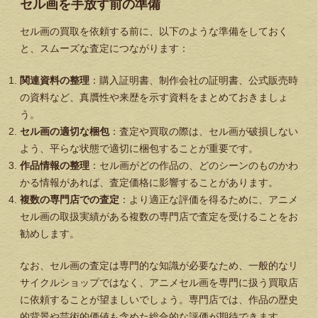
セル画を手放す前の準備
セル画の買取を依頼する前に、以下のような準備をしておく
と、スムーズな査定につながります：
関連資料の整理
：購入証明書、制作会社の証明書、公式販売時
の資料など、真贋性や来歴を示す資料をまとめておきましょ
う。
セル画の適切な梱包
：査定や買取の際は、セル画が破損しない
よう、平らな状態で適切に梱包することが重要です。
作品情報の整理
：セル画がどの作品の、どのシーンのものかわ
かる情報があれば、査定価格に影響することがあります。
複数の専門店での査定
：より適正な評価を得るために、アニメ
セル画の取扱実績がある複数の専門店で査定を受けることをお
勧めします。
なお、セル画の査定は専門的な知識が必要なため、一般的なリ
サイクルショップではなく、アニメセル画を専門に扱う買取店
に依頼することが望ましいでしょう。専門店では、作品の歴史
的背景や芸術的価値も含めた総合的な評価が期待できます。