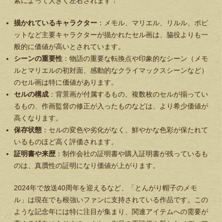
素によって大きく左右されます：
描かれているキャラクター
：メモル、マリエル、リルル、ポピ
ットなど主要キャラクターが描かれたセル画は、脇役よりも一
般的に価値が高いとされています。
シーンの重要性
：物語の重要な転換点や印象的なシーン（メモ
ルとマリエルの初対面、感動的なクライマックスシーンなど）
のセル画は特に価値があります。
セルの構成
：背景画が付属するもの、複数枚のセルが揃ってい
るもの、作画監督の修正が入ったものなどは、より希少価値が
高くなります。
保存状態
：セルの変色や劣化がなく、鮮やかな色彩が保たれて
いるものほど高く評価されます。
証明書や来歴
：制作会社の証明書や購入証明書が残っているも
のは、真贋性の証明になり価値が上がります。
2024年で放送40周年を迎えるなど、「とんがり帽子のメモ
ル」は現在でも根強いファンに支持されている作品です。この
ような記念年には特に注目が集まり、関連アイテムへの需要が