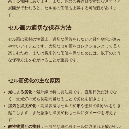
高まる傾向にあります。また、作品の再評価や新たなメディア
展開が行われると、セル画の価値も上昇する可能性がありま
す。
セル画の適切な保存方法
セル画は素材の性質上、適切な保管をしないと経年劣化が進み
やすいアイテムです。大切なセル画をコレクションとして長く
楽しむため、または将来的な価値を保つためには、以下のよう
な保存方法を心がけることが重要です。
セル画劣化の主な原因
光による劣化
：紫外線は特に要注意です。直射日光だけでな
く、蛍光灯の光も長期間当たることで劣化を招きます。
湿気と温度変化
：高温多湿はセルの変形や塗料の剥がれを引き
起こします。また急激な温度変化もセルにダメージを与えま
す。
酸性物質との接触
：一般的な紙や段ボールに含まれる酸がセル