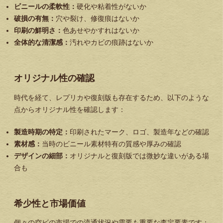
ビニールの柔軟性：
硬化や粘着性がないか
破損の有無：
穴や裂け、修復痕はないか
印刷の鮮明さ：
色あせやかすれはないか
全体的な清潔感：
汚れやカビの痕跡はないか
オリジナル性の確認
時代を経て、レプリカや復刻版も存在するため、以下のような
点からオリジナル性を確認します：
製造時期の特定：
印刷されたマーク、ロゴ、製造年などの確認
素材感：
当時のビニール素材特有の質感や厚みの確認
デザインの細部：
オリジナルと復刻版では微妙な違いがある場
合も
希少性と市場価値
個々の空ビの市場での流通状況や需要も重要な査定要素です：