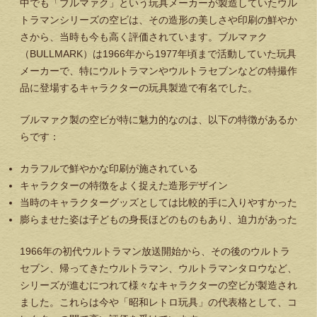
中でも「ブルマァク」という玩具メーカーが製造していたウル
トラマンシリーズの空ビは、その造形の美しさや印刷の鮮やか
さから、当時も今も高く評価されています。ブルマァク
（BULLMARK）は1966年から1977年頃まで活動していた玩具
メーカーで、特にウルトラマンやウルトラセブンなどの特撮作
品に登場するキャラクターの玩具製造で有名でした。
ブルマァク製の空ビが特に魅力的なのは、以下の特徴があるか
らです：
カラフルで鮮やかな印刷が施されている
キャラクターの特徴をよく捉えた造形デザイン
当時のキャラクターグッズとしては比較的手に入りやすかった
膨らませた姿は子どもの身長ほどのものもあり、迫力があった
1966年の初代ウルトラマン放送開始から、その後のウルトラ
セブン、帰ってきたウルトラマン、ウルトラマンタロウなど、
シリーズが進むにつれて様々なキャラクターの空ビが製造され
ました。これらは今や「昭和レトロ玩具」の代表格として、コ