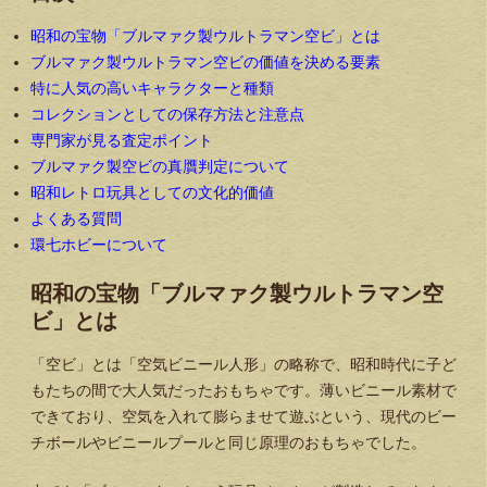
昭和の宝物「ブルマァク製ウルトラマン空ビ」とは
ブルマァク製ウルトラマン空ビの価値を決める要素
特に人気の高いキャラクターと種類
コレクションとしての保存方法と注意点
専門家が見る査定ポイント
ブルマァク製空ビの真贋判定について
昭和レトロ玩具としての文化的価値
よくある質問
環七ホビーについて
昭和の宝物「ブルマァク製ウルトラマン空
ビ」とは
「空ビ」とは「空気ビニール人形」の略称で、昭和時代に子ど
もたちの間で大人気だったおもちゃです。薄いビニール素材で
できており、空気を入れて膨らませて遊ぶという、現代のビー
チボールやビニールプールと同じ原理のおもちゃでした。