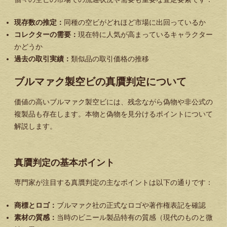
現存数の推定：
同種の空ビがどれほど市場に出回っているか
コレクターの需要：
現在特に人気が高まっているキャラクター
かどうか
過去の取引実績：
類似品の取引価格の推移
ブルマァク製空ビの真贋判定について
価値の高いブルマァク製空ビには、残念ながら偽物や非公式の
複製品も存在します。本物と偽物を見分けるポイントについて
解説します。
真贋判定の基本ポイント
専門家が注目する真贋判定の主なポイントは以下の通りです：
商標とロゴ：
ブルマァク社の正式なロゴや著作権表記を確認
素材の質感：
当時のビニール製品特有の質感（現代のものと微