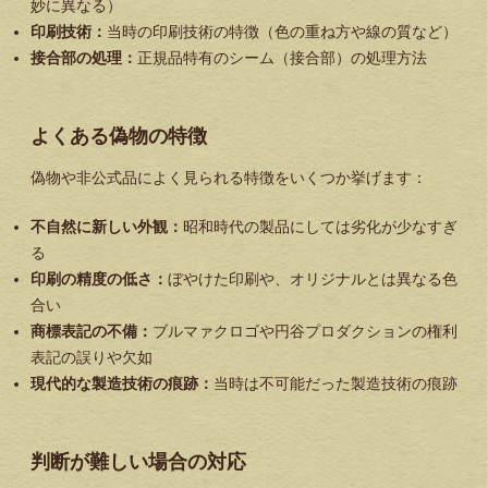
妙に異なる）
印刷技術：
当時の印刷技術の特徴（色の重ね方や線の質など）
接合部の処理：
正規品特有のシーム（接合部）の処理方法
よくある偽物の特徴
偽物や非公式品によく見られる特徴をいくつか挙げます：
不自然に新しい外観：
昭和時代の製品にしては劣化が少なすぎ
る
印刷の精度の低さ：
ぼやけた印刷や、オリジナルとは異なる色
合い
商標表記の不備：
ブルマァクロゴや円谷プロダクションの権利
表記の誤りや欠如
現代的な製造技術の痕跡：
当時は不可能だった製造技術の痕跡
判断が難しい場合の対応