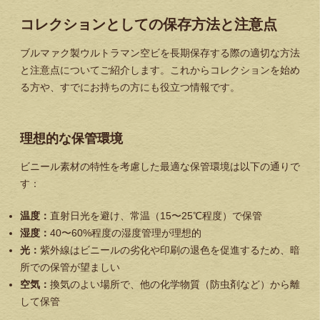
コレクションとしての保存方法と注意点
ブルマァク製ウルトラマン空ビを長期保存する際の適切な方法
と注意点についてご紹介します。これからコレクションを始め
る方や、すでにお持ちの方にも役立つ情報です。
理想的な保管環境
ビニール素材の特性を考慮した最適な保管環境は以下の通りで
す：
温度：
直射日光を避け、常温（15〜25℃程度）で保管
湿度：
40〜60%程度の湿度管理が理想的
光：
紫外線はビニールの劣化や印刷の退色を促進するため、暗
所での保管が望ましい
空気：
換気のよい場所で、他の化学物質（防虫剤など）から離
して保管