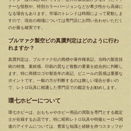
ナーな怪獣や、特別カラーバージョンなどが希少性から高値に
なる場合もあります。市場のトレンドは時期によって変動しま
すので、現在の相場については専門店にお問い合わせいただく
のが最も確実です。
ブルマァク製空ビの真贋判定はどのように行わ
れますか？
真贋判定は、ブルマァク社の商標や著作権表記、当時の製造技
術の特徴、素材感、印刷の質など複数の要素を総合的に判断し
ます。特に商標ロゴや製造年の表記、ビニールの質感は重要な
ポイントです。一般の方が判断するのは難しい場合が多いの
で、レトロ玩具に精通した専門店での鑑定をお勧めします。
環七ホビーについて
環七ホビーは、おもちゃやホビー用品の買取を専門とする鑑定
士が在籍するお店です。特に昭和レトロ玩具や特撮ヒーロー関
連のアイテムについては、豊富な知識と経験を持つスタッフが