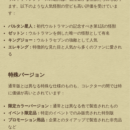
ます。以下のような人気怪獣の空ビも高い評価を受けていま
す：
バルタン星人：
初代ウルトラマンの記念すべき第1話の怪獣
ゼットン：
ウルトラマンを倒した唯一の怪獣として有名
キングジョー：
ウルトラセブンの強敵として人気
エレキング：
特徴的な見た目と人気から多くのファンに愛され
る
特殊バージョン
通常版とは異なる特殊な仕様のものも、コレクターの間では特
に価値が高いとされています：
限定カラーバージョン：
通常とは異なる色で製造されたもの
イベント限定品：
特定のイベントでのみ販売された特別版
プロモーション用品：
企業とのタイアップで製造された非売品
など