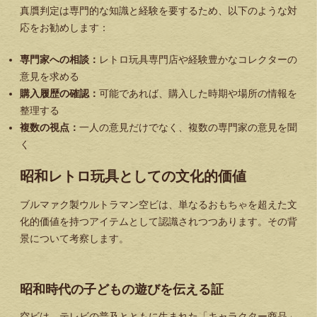
真贋判定は専門的な知識と経験を要するため、以下のような対
応をお勧めします：
専門家への相談：
レトロ玩具専門店や経験豊かなコレクターの
意見を求める
購入履歴の確認：
可能であれば、購入した時期や場所の情報を
整理する
複数の視点：
一人の意見だけでなく、複数の専門家の意見を聞
く
昭和レトロ玩具としての文化的価値
ブルマァク製ウルトラマン空ビは、単なるおもちゃを超えた文
化的価値を持つアイテムとして認識されつつあります。その背
景について考察します。
昭和時代の子どもの遊びを伝える証
空ビは、テレビの普及とともに生まれた「キャラクター商品」