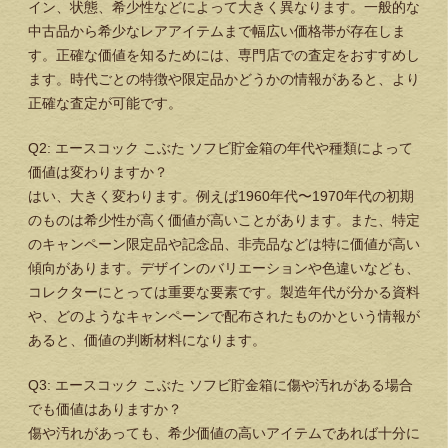
イン、状態、希少性などによって大きく異なります。一般的な
中古品から希少なレアアイテムまで幅広い価格帯が存在しま
す。正確な価値を知るためには、専門店での査定をおすすめし
ます。時代ごとの特徴や限定品かどうかの情報があると、より
正確な査定が可能です。
Q2: エースコック こぶた ソフビ貯金箱の年代や種類によって
価値は変わりますか？
はい、大きく変わります。例えば1960年代〜1970年代の初期
のものは希少性が高く価値が高いことがあります。また、特定
のキャンペーン限定品や記念品、非売品などは特に価値が高い
傾向があります。デザインのバリエーションや色違いなども、
コレクターにとっては重要な要素です。製造年代が分かる資料
や、どのようなキャンペーンで配布されたものかという情報が
あると、価値の判断材料になります。
Q3: エースコック こぶた ソフビ貯金箱に傷や汚れがある場合
でも価値はありますか？
傷や汚れがあっても、希少価値の高いアイテムであれば十分に