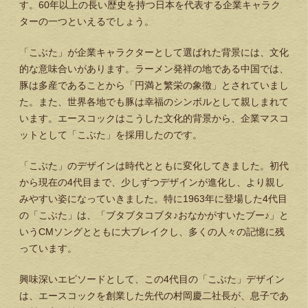
す。60年以上の長い歴史を持つ日本を代表する企業キャラク
ターの一つといえるでしょう。
「こぶた」が企業キャラクターとして選ばれた背景には、文化
的な意味合いがあります。ラーメン発祥の地である中国では、
豚は多産であることから「円満と繁栄の象徴」とされていまし
た。また、世界各地でも豚は幸福のシンボルとして親しまれて
います。エースコックはこうした文化的背景から、企業マスコ
ットとして「こぶた」を採用したのです。
「こぶた」のデザインは時代とともに変化してきました。初代
から現在の4代目まで、少しずつデザインが進化し、より親し
みやすい姿になっていきました。特に1963年に登場した4代目
の「こぶた」は、「ブタブタコブタ♪おなかがすいたブー♪」と
いうCMソングとともに大ブレイクし、多くの人々の記憶に残
っています。
興味深いエピソードとして、この4代目の「こぶた」デザイン
は、エースコックを創業した先代の村岡慶二社長が、息子であ