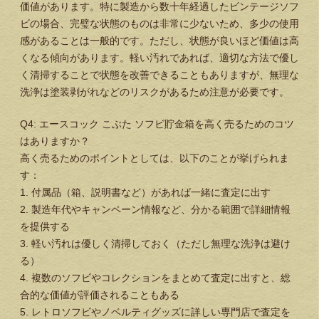
価値があります。特に製造から数十年経過したビンテージソフ
ビの場合、完璧な状態のものは非常に少ないため、多少の使用
感があることは一般的です。ただし、状態が良いほど価値は高
くなる傾向があります。軽い汚れであれば、適切な方法で優し
く清掃することで状態を改善できることもありますが、無理な
洗浄は塗装剥がれなどのリスクがあるため注意が必要です。
Q4: エースコック こぶた ソフビ貯金箱を高く売るためのコツ
はありますか？
高く売るためのポイントとしては、以下のことが挙げられま
す：
1. 付属品（箱、説明書など）があれば一緒に査定に出す
2. 製造年代やキャンペーン情報など、分かる範囲で詳細情報
を提供する
3. 軽い汚れは優しく清掃しておく（ただし無理な洗浄は避け
る）
4. 複数のソフビやコレクションをまとめて査定に出すと、総
合的な価値が評価されることもある
5. レトロソフビやノベルティグッズに詳しい専門店で査定を