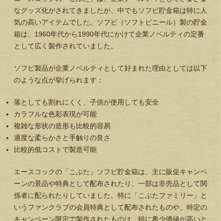
なグッズ化がされてきましたが、中でもソフビ貯金箱は特に人
気の高いアイテムでした。ソフビ（ソフトビニール）製の貯金
箱は、1960年代から1990年代にかけて企業ノベルティの定番
として広く製作されていました。
ソフビ製品が企業ノベルティとして好まれた理由としては以下
のような点が挙げられます：
落としても割れにくく、子供が使用しても安全
カラフルな色彩表現が可能
複雑な形状の造形も比較的容易
適度な柔らかさと手触りの良さ
比較的低コストで製造可能
エースコックの「こぶた」ソフビ貯金箱は、主に販促キャンペ
ーンの景品や特典として配布されたり、一部は非売品として関
係者に配られたりしていました。特に「こぶたファミリー」と
いうファンクラブの会員特典として配布されたものや、特定の
キャンペーン限定で製作されたものは、特に希少価値が高いと