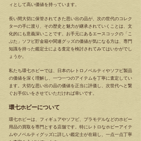
ィとして高い価値を持っています。
長い間大切に保管されてきた思い出の品が、次の世代のコレク
ターの手に渡り、その歴史と魅力が継承されていくことは、文
化的にも意義深いことです。お手元にあるエースコックの「こ
ぶた」ソフビ貯金箱や関連グッズの価値が気になる方は、専門
知識を持った鑑定士による査定を検討されてみてはいかがでし
ょうか。
私たち環七ホビーでは、日本のレトロノベルティやソフビ製品
の価値を深く理解し、一つ一つのアイテムを丁寧に査定してい
ます。大切な思い出の品の価値を正当に評価し、次世代へと繋
ぐお手伝いをさせていただければ幸いです。
環七ホビーについて
環七ホビーは、フィギュアやソフビ、プラモデルなどのホビー
用品の買取を専門とする店舗です。特にレトロなホビーアイテ
ムやノベルティグッズに詳しい鑑定士が在籍し、一点一点丁寧