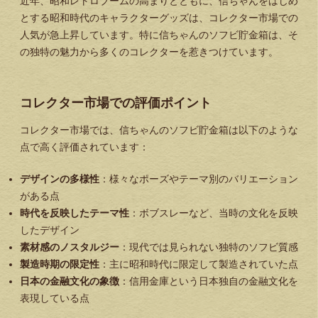
近年、昭和レトロブームの高まりとともに、信ちゃんをはじめ
とする昭和時代のキャラクターグッズは、コレクター市場での
人気が急上昇しています。特に信ちゃんのソフビ貯金箱は、そ
の独特の魅力から多くのコレクターを惹きつけています。
コレクター市場での評価ポイント
コレクター市場では、信ちゃんのソフビ貯金箱は以下のような
点で高く評価されています：
デザインの多様性
：様々なポーズやテーマ別のバリエーション
がある点
時代を反映したテーマ性
：ボブスレーなど、当時の文化を反映
したデザイン
素材感のノスタルジー
：現代では見られない独特のソフビ質感
製造時期の限定性
：主に昭和時代に限定して製造されていた点
日本の金融文化の象徴
：信用金庫という日本独自の金融文化を
表現している点