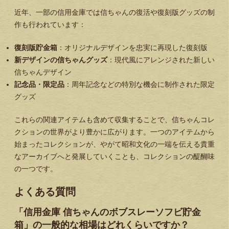
近年、一部の信用金庫では信ちゃんの復活や復刻版グッズの制
作も行われています：
復刻版貯金箱
：オリジナルデザインを忠実に再現した復刻版
新デザインの信ちゃんグッズ
：現代風にアレンジされた新しい
信ちゃんデザイン
記念品・限定品
：周年記念などの特別な機会に制作された限定
グッズ
これらの関連アイテムも含めて収集することで、信ちゃんコレ
クションの世界がより豊かに広がります。一つのアイテムから
始まったコレクションが、やがて昭和文化の一端を伝える貴重
なアーカイブへと発展していくことも、コレクションの醍醐味
の一つです。
よくある質問
「信用金庫 信ちゃんのボブスレーソフビ貯金
箱」の一般的な相場はどれくらいですか？