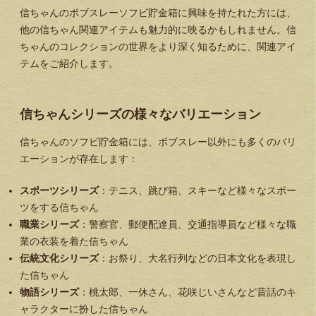
信ちゃんのボブスレーソフビ貯金箱に興味を持たれた方には、
他の信ちゃん関連アイテムも魅力的に映るかもしれません。信
ちゃんのコレクションの世界をより深く知るために、関連アイ
テムをご紹介します。
信ちゃんシリーズの様々なバリエーション
信ちゃんのソフビ貯金箱には、ボブスレー以外にも多くのバリ
エーションが存在します：
スポーツシリーズ
：テニス、跳び箱、スキーなど様々なスポー
ツをする信ちゃん
職業シリーズ
：警察官、郵便配達員、交通指導員など様々な職
業の衣装を着た信ちゃん
伝統文化シリーズ
：お祭り、大名行列などの日本文化を表現し
た信ちゃん
物語シリーズ
：桃太郎、一休さん、花咲じいさんなど昔話のキ
ャラクターに扮した信ちゃん