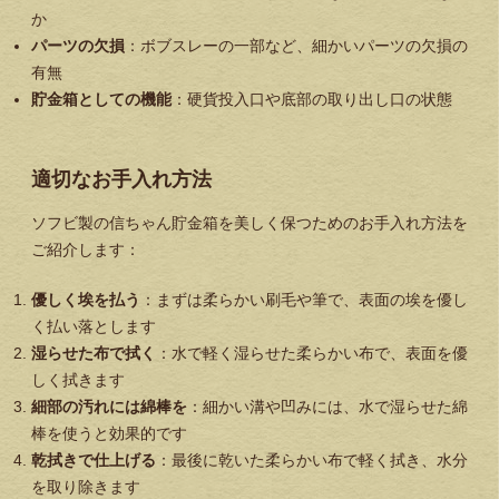
か
パーツの欠損
：ボブスレーの一部など、細かいパーツの欠損の
有無
貯金箱としての機能
：硬貨投入口や底部の取り出し口の状態
適切なお手入れ方法
ソフビ製の信ちゃん貯金箱を美しく保つためのお手入れ方法を
ご紹介します：
優しく埃を払う
：まずは柔らかい刷毛や筆で、表面の埃を優し
く払い落とします
湿らせた布で拭く
：水で軽く湿らせた柔らかい布で、表面を優
しく拭きます
細部の汚れには綿棒を
：細かい溝や凹みには、水で湿らせた綿
棒を使うと効果的です
乾拭きで仕上げる
：最後に乾いた柔らかい布で軽く拭き、水分
を取り除きます