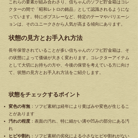
これらの要素が組み合わさり、信ちゃんのソフビ貯金箱はコレ
クターの間で「昭和レトロの銘品」として認識されるようにな
っています。特にボブスレーなど、特定のテーマやバリエーシ
ョンは、そのユニークさから人気が高まる傾向にあります。
状態の見方とお手入れ方法
長年保管されていることが多い信ちゃんのソフビ貯金箱は、そ
の状態によって価値が大きく変わります。コレクターアイテム
として大切にお持ちの方や、今後の保管を考えている方に向け
て、状態の見方とお手入れ方法をご紹介します。
状態をチェックするポイント
変色の有無
：ソフビ素材は経年により黄ばみや変色が生じるこ
とがあります
汚れの程度
：表面の汚れ、特に細かい溝や凹みの部分にある汚
れ
ヒビや割れ
：ソフビ素材の劣化による小さなヒビや割れがない