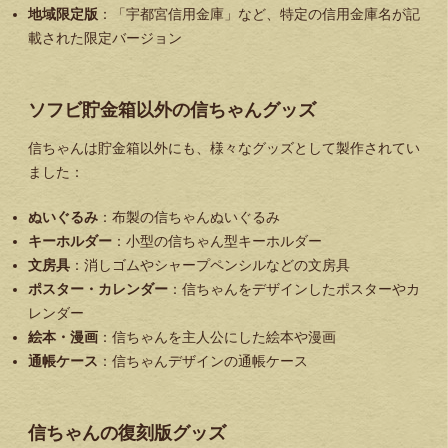
地域限定版
：「宇都宮信用金庫」など、特定の信用金庫名が記
載された限定バージョン
ソフビ貯金箱以外の信ちゃんグッズ
信ちゃんは貯金箱以外にも、様々なグッズとして製作されてい
ました：
ぬいぐるみ
：布製の信ちゃんぬいぐるみ
キーホルダー
：小型の信ちゃん型キーホルダー
文房具
：消しゴムやシャープペンシルなどの文房具
ポスター・カレンダー
：信ちゃんをデザインしたポスターやカ
レンダー
絵本・漫画
：信ちゃんを主人公にした絵本や漫画
通帳ケース
：信ちゃんデザインの通帳ケース
信ちゃんの復刻版グッズ