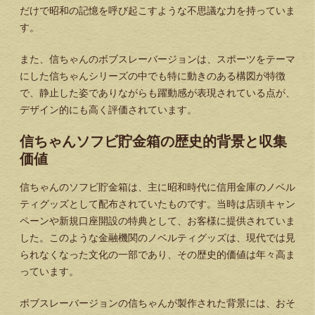
だけで昭和の記憶を呼び起こすような不思議な力を持っていま
す。
また、信ちゃんのボブスレーバージョンは、スポーツをテーマ
にした信ちゃんシリーズの中でも特に動きのある構図が特徴
で、静止した姿でありながらも躍動感が表現されている点が、
デザイン的にも高く評価されています。
信ちゃんソフビ貯金箱の歴史的背景と収集
価値
信ちゃんのソフビ貯金箱は、主に昭和時代に信用金庫のノベル
ティグッズとして配布されていたものです。当時は店頭キャン
ペーンや新規口座開設の特典として、お客様に提供されていま
した。このような金融機関のノベルティグッズは、現代では見
られなくなった文化の一部であり、その歴史的価値は年々高ま
っています。
ボブスレーバージョンの信ちゃんが製作された背景には、おそ