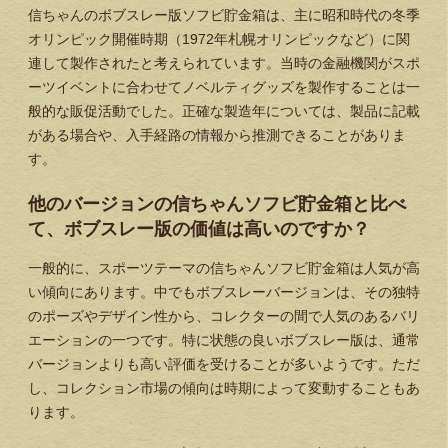
信ちゃんのボブスレー版ソフビ貯金箱は、主に昭和時代の冬季
オリンピック開催時期（1972年札幌オリンピックなど）に関
連して製作されたと考えられています。当時の金融機関がスポ
ーツイベントに合わせてノベルティグッズを製作することは一
般的な販促活動でした。正確な製造年については、製品に記載
がある場合や、入手経路の情報から推測できることがありま
す。
他のバージョンの信ちゃんソフビ貯金箱と比べ
て、ボブスレー版の価値は高いのですか？
一般的に、スポーツテーマの信ちゃんソフビ貯金箱は人気が高
い傾向にあります。中でもボブスレーバージョンは、その独特
のポーズやデザイン性から、コレクターの間で人気のあるバリ
エーションの一つです。特に状態の良いボブスレー版は、通常
バージョンよりも高い評価を受けることが多いようです。ただ
し、コレクション市場の傾向は時期によって変動することもあ
ります。