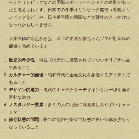
らくオリンピックなどの国際スポーツイベントとの連動があっ
たと考えられます。日本での冬季オリンピック開催（札幌オリ
ンピックなど）や、日本選手団の活躍などが製作のきっかけに
なったかもしれません。
収集価値の観点からは、以下の要素が信ちゃんソフビ貯金箱の
価値を高めています：
歴史的希少性
：現在では新たに製造されていないオリジナル品
であること
カルチャー的価値
：昭和時代の金融文化を象徴するアイテムで
あること
デザイン的魅力
：現代のキャラクターデザインとは一線を画す
素朴な魅力
ノスタルジー要素
：多くの人の記憶に残る親しみやすいキャラ
クター
保存状態の問題
：長年の使用や保管で状態の良い個体が少なく
なっていること