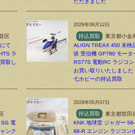
ただきました
2026年06月12日
並区
持込買取
東京都小金
南にて
ALIGN TREAX 450 未
HTS ラ
状 受信機 GP780 モータ
張買取し
RS77S 電動RC ラジコ
お買い取りいたしました
七ホビーの持込買取
2026年05月07日
区
持込買取
東京都世田
 SG 電
KNK 地球堂 ジャガー 58
ジャンク
68-R エンジン ラジコン