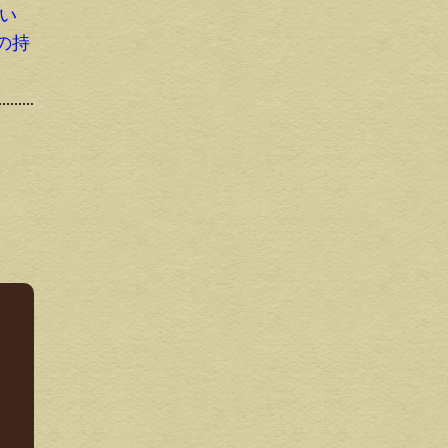
りい
の持