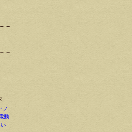
区
ンフ
 電動
りい