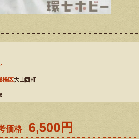
ン
板橋区
大山西町
取
6,500円
考価格