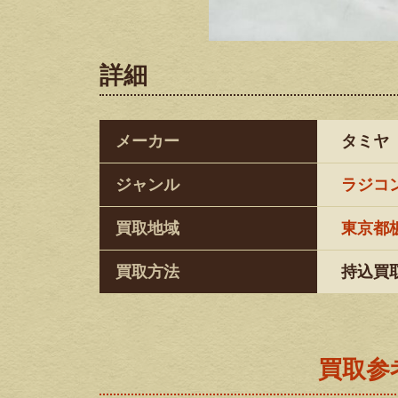
詳細
メーカー
タミヤ
ジャンル
ラジコ
買取地域
東京都
買取方法
持込買
買取参