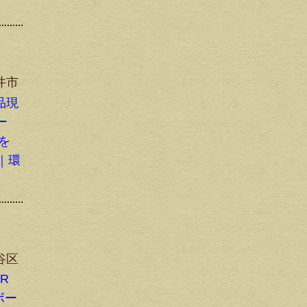
井市
検品現
ー
ンを
｜環
谷区
-R
ボー