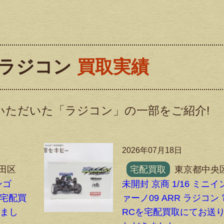
ラジコン
買取実績
いただいた「ラジコン」の一部をご紹介!
2026年07月18日
田区
宅配買取
東京都中央
ンゴ
未開封 京商 1/16 ミニイ
Cを宅配買
ァーノ09 ARR ラジコン
きまし
RCを宅配買取にてお送