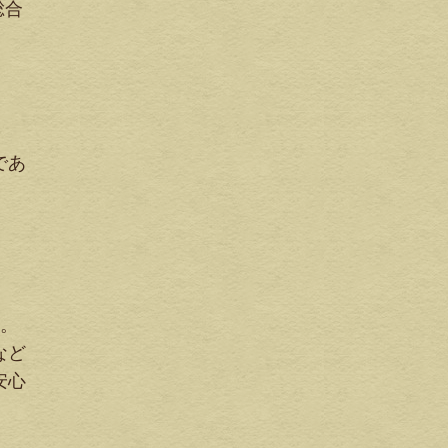
総合
であ
す。
など
安心