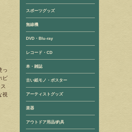
スポーツグッズ
無線機
DVD・Blu-ray
レコード・CD
本・雑誌
使っ
ホビ
古い紙モノ・ポスター
ンス
アーティストグッズ
な視
楽器
アウトドア用品/釣具