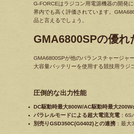
G-FORCEはラジコン用電源機器の開
界内でも高く評価されています。GMA680
品と言えるでしょう。
GMA6800SPの優
GMA6800SPが他のバランスチャー
大容量バッテリーを使用する競技用ラジ
圧倒的な出力性能
DC駆動時最大800W/AC駆動時最大200
パラレルモードによる超大電流充電
：6
別売りGSD350C(G0402)との連携
：最大3