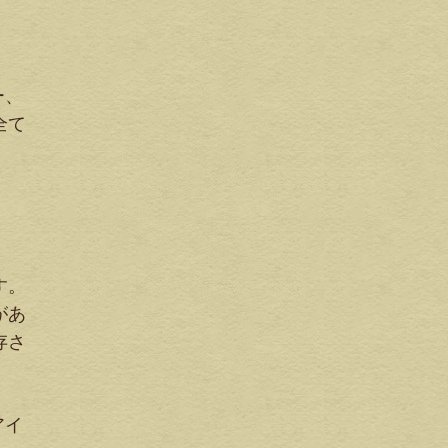
ー、
全て
す。
があ
存さ
アイ