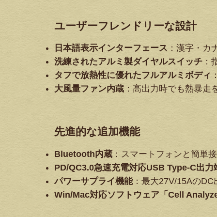
ユーザーフレンドリーな設計
日本語表示インターフェース
：漢字・カ
洗練されたアルミ製ダイヤルスイッチ
：
タフで放熱性に優れたフルアルミボディ
大風量ファン内蔵
：高出力時でも熱暴走
先進的な追加機能
Bluetooth内蔵
：スマートフォンと簡単接
PD/QC3.0急速充電対応USB Type-C出
パワーサプライ機能
：最大27V/15A
Win/Mac対応ソフトウェア「Cell Analyz