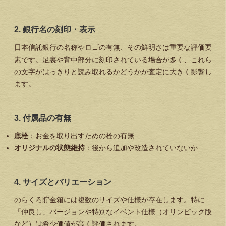
2. 銀行名の刻印・表示
日本信託銀行の名称やロゴの有無、その鮮明さは重要な評価要
素です。足裏や背中部分に刻印されている場合が多く、これら
の文字がはっきりと読み取れるかどうかが査定に大きく影響し
ます。
3. 付属品の有無
底栓
：お金を取り出すための栓の有無
オリジナルの状態維持
：後から追加や改造されていないか
4. サイズとバリエーション
のらくろ貯金箱には複数のサイズや仕様が存在します。特に
「仲良し」バージョンや特別なイベント仕様（オリンピック版
など）は希少価値が高く評価されます。