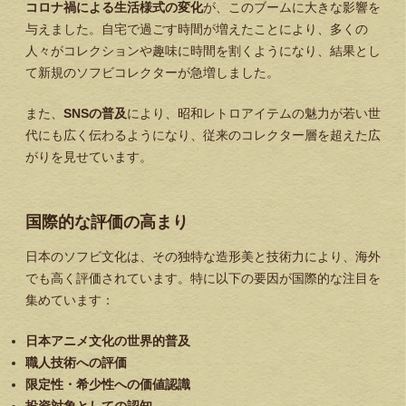
コロナ禍による生活様式の変化
が、このブームに大きな影響を
与えました。自宅で過ごす時間が増えたことにより、多くの
人々がコレクションや趣味に時間を割くようになり、結果とし
て新規のソフビコレクターが急増しました。
また、
SNSの普及
により、昭和レトロアイテムの魅力が若い世
代にも広く伝わるようになり、従来のコレクター層を超えた広
がりを見せています。
国際的な評価の高まり
日本のソフビ文化は、その独特な造形美と技術力により、海外
でも高く評価されています。特に以下の要因が国際的な注目を
集めています：
日本アニメ文化の世界的普及
職人技術への評価
限定性・希少性への価値認識