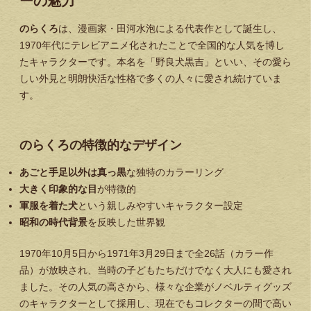
ーの魅力
のらくろ
は、漫画家・田河水泡による代表作として誕生し、
1970年代にテレビアニメ化されたことで全国的な人気を博し
たキャラクターです。本名を「野良犬黒吉」といい、その愛ら
しい外見と明朗快活な性格で多くの人々に愛され続けていま
す。
のらくろの特徴的なデザイン
あごと手足以外は真っ黒
な独特のカラーリング
大きく印象的な目
が特徴的
軍服を着た犬
という親しみやすいキャラクター設定
昭和の時代背景
を反映した世界観
1970年10月5日から1971年3月29日まで全26話（カラー作
品）が放映され、当時の子どもたちだけでなく大人にも愛され
ました。その人気の高さから、様々な企業がノベルティグッズ
のキャラクターとして採用し、現在でもコレクターの間で高い