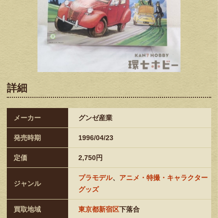
詳細
メーカー
グンゼ産業
発売時期
1996/04/23
定価
2,750円
プラモデル
、
アニメ・特撮・キャラクター
ジャンル
グッズ
買取地域
東京都新宿区
下落合