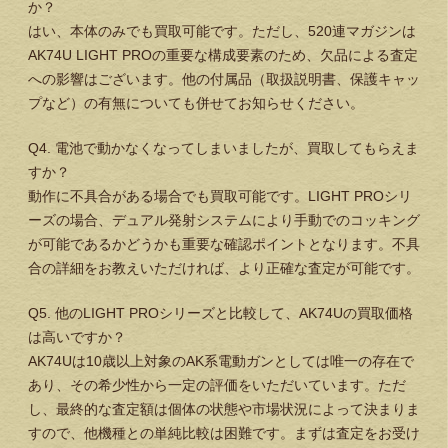
か？
はい、本体のみでも買取可能です。ただし、520連マガジンは
AK74U LIGHT PROの重要な構成要素のため、欠品による査定
への影響はございます。他の付属品（取扱説明書、保護キャッ
プなど）の有無についても併せてお知らせください。
Q4. 電池で動かなくなってしまいましたが、買取してもらえま
すか？
動作に不具合がある場合でも買取可能です。LIGHT PROシリ
ーズの場合、デュアル発射システムにより手動でのコッキング
が可能であるかどうかも重要な確認ポイントとなります。不具
合の詳細をお教えいただければ、より正確な査定が可能です。
Q5. 他のLIGHT PROシリーズと比較して、AK74Uの買取価格
は高いですか？
AK74Uは10歳以上対象のAK系電動ガンとしては唯一の存在で
あり、その希少性から一定の評価をいただいています。ただ
し、最終的な査定額は個体の状態や市場状況によって決まりま
すので、他機種との単純比較は困難です。まずは査定をお受け