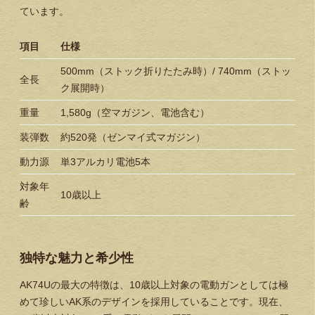
ています。
項目
仕様
500mm（ストック折りたたみ時）/ 740mm（ストッ
全長
ク展開時）
重量
1,580g（空マガジン、電池含む）
装弾数
約520発（ゼンマイ式マガジン）
動力源
単3アルカリ電池5本
対象年
10歳以上
齢
独特な魅力と希少性
AK74Uの最大の特徴は、10歳以上対象の電動ガンとしては極
めて珍しいAK系のデザインを採用していることです。現在、