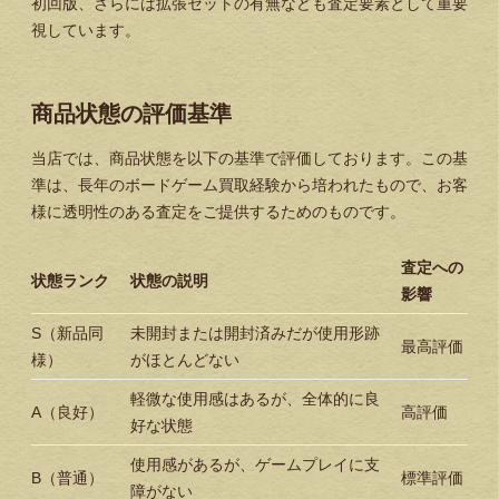
初回版、さらには拡張セットの有無なども査定要素として重要
視しています。
商品状態の評価基準
当店では、商品状態を以下の基準で評価しております。この基
準は、長年のボードゲーム買取経験から培われたもので、お客
様に透明性のある査定をご提供するためのものです。
査定への
状態ランク
状態の説明
影響
S（新品同
未開封または開封済みだが使用形跡
最高評価
様）
がほとんどない
軽微な使用感はあるが、全体的に良
A（良好）
高評価
好な状態
使用感があるが、ゲームプレイに支
B（普通）
標準評価
障がない