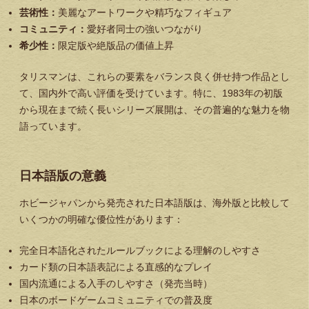
芸術性：
美麗なアートワークや精巧なフィギュア
コミュニティ：
愛好者同士の強いつながり
希少性：
限定版や絶版品の価値上昇
タリスマンは、これらの要素をバランス良く併せ持つ作品とし
て、国内外で高い評価を受けています。特に、1983年の初版
から現在まで続く長いシリーズ展開は、その普遍的な魅力を物
語っています。
日本語版の意義
ホビージャパンから発売された日本語版は、海外版と比較して
いくつかの明確な優位性があります：
完全日本語化されたルールブックによる理解のしやすさ
カード類の日本語表記による直感的なプレイ
国内流通による入手のしやすさ（発売当時）
日本のボードゲームコミュニティでの普及度