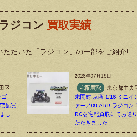
ラジコン
買取実績
いただいた「ラジコン」の一部をご紹介!
2026年07月18日
田区
宅配買取
東京都中央
ンゴ
未開封 京商 1/16 ミニイ
Cを宅配買
ァーノ09 ARR ラジコン
きまし
RCを宅配買取にてお送
ただきました