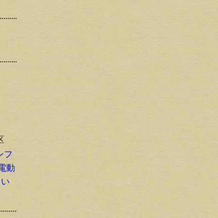
区
ンフ
 電動
りい