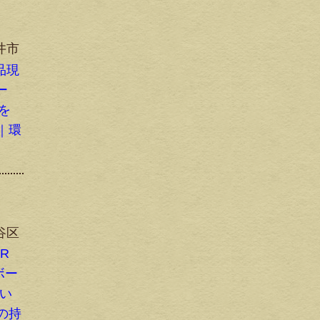
井市
検品現
ー
ンを
｜環
谷区
-R
ボー
りい
の持