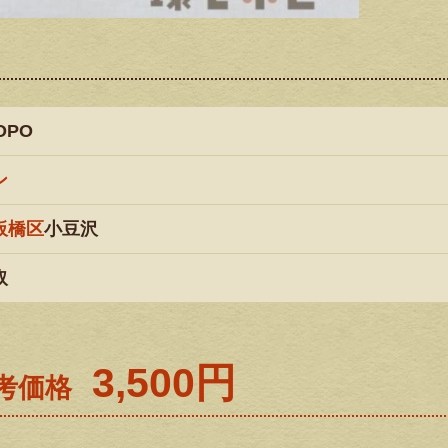
OPO
ン
板橋区
小豆沢
取
3,500円
考価格