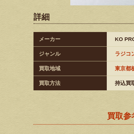
詳細
メーカー
KO PR
ジャンル
ラジコ
買取地域
東京都
買取方法
持込買
買取参