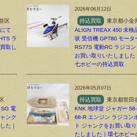
2026年06月12日
並区
持込買取
東京都小金
南にて
ALIGN TREAX 450 未
HTS ラ
状 受信機 GP780 モータ
張買取し
RS77S 電動RC ラジコ
お買い取りいたしました
七ホビーの持込買取
2026年05月07日
区
持込買取
東京都世田
 SG 電
KNK 地球堂 ジャガー 58
ジャンク
68-R エンジン ラジコン
ました｜
ト ジャンクをお買い取
取
たしました｜環七ホビー