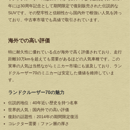
年には30周年記念として期間限定で復刻販売された伝説的な
SUVです。その
堅牢性と信頼性
から国内外で根強い人気を誇っ
ており、中古車市場でも高値で取引されています。
海外での高い評価
特に耐久性に優れている点が海外で高く評価されており、走行
距離10万kmを超えても需要があるほどの人気車種です。この
実車の人気は当然ながら
ミニカー市場にも波及
しており、ラン
ドクルーザー70のミニカーは安定した価値を維持していま
す。
ランドクルーザー70の魅力
伝説的地位
：40年近い歴史を持つ名車
世界的人気
：国内外での高い評価
復刻の話題性
：2014年の期間限定復活
コレクター需要
：ファン層の厚さ