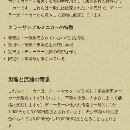
ボディカラーを選択する際の参考用として製作される特殊なミ
ニカーです。これらは
一般には販売されない非売品
で、ディー
ラーがメーカーから購入して店頭に配置しています。
カラーサンプルミニカーの特徴
非売品
：一般販売されていない特別な存在
実用性
：実際の車両色を正確に再現
完成度
：ディーラー品質の精密な作り
限定性
：製造数が限られている
製造と流通の背景
これらのミニカーは、クルマやカタログと同じく各自動車メー
カーが製造を手がけています。車種や塗色、大きさによって価
格は変動しますが、ディーラーの仕入れ価格は一般的に1台
1,000円から3,000円程度とされています。希少車種や特別塗
色のものでは5,000円から10,000円程度となることもありま
す。