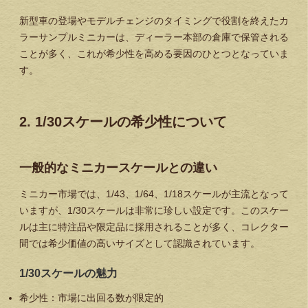
新型車の登場やモデルチェンジのタイミングで役割を終えたカ
ラーサンプルミニカーは、ディーラー本部の倉庫で保管される
ことが多く、これが希少性を高める要因のひとつとなっていま
す。
2. 1/30スケールの希少性について
一般的なミニカースケールとの違い
ミニカー市場では、1/43、1/64、1/18スケールが主流となって
いますが、
1/30スケールは非常に珍しい
設定です。このスケー
ルは主に特注品や限定品に採用されることが多く、コレクター
間では希少価値の高いサイズとして認識されています。
1/30スケールの魅力
希少性
：市場に出回る数が限定的