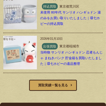
持込買取
東京都荒川区
未使用 80年代 サンリオ ハンギョドン 湯
のみをお買い取りいたしました｜環七ホ
ビーの持込買取
2026年01月10日
出張買取
東京都稲城市
当時物 サンリオ ハンギョドン 忍者もんじ
ゃ まねきバンク 貯金箱を買取いたしまし
た｜環七ホビーの遺品整理
買取実績一覧を見る