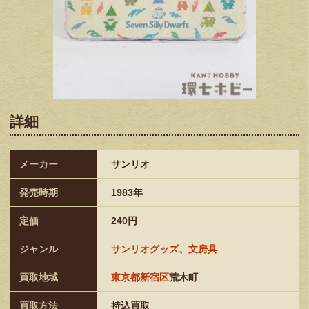
詳細
メーカー
サンリオ
発売時期
1983年
定価
240円
ジャンル
サンリオグッズ
、
文房具
買取地域
東京都新宿区
荒木町
買取方法
持込買取