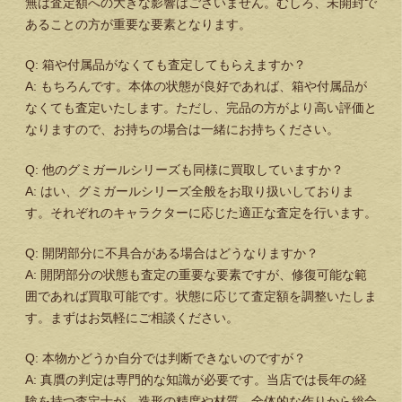
無は査定額への大きな影響はございません。むしろ、未開封で
あることの方が重要な要素となります。
Q: 箱や付属品がなくても査定してもらえますか？
A: もちろんです。本体の状態が良好であれば、箱や付属品が
なくても査定いたします。ただし、完品の方がより高い評価と
なりますので、お持ちの場合は一緒にお持ちください。
Q: 他のグミガールシリーズも同様に買取していますか？
A: はい、グミガールシリーズ全般をお取り扱いしておりま
す。それぞれのキャラクターに応じた適正な査定を行います。
Q: 開閉部分に不具合がある場合はどうなりますか？
A: 開閉部分の状態も査定の重要な要素ですが、修復可能な範
囲であれば買取可能です。状態に応じて査定額を調整いたしま
す。まずはお気軽にご相談ください。
Q: 本物かどうか自分では判断できないのですが？
A: 真贋の判定は専門的な知識が必要です。当店では長年の経
験を持つ査定士が、造形の精度や材質、全体的な作りから総合