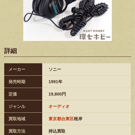
詳細
メーカー
ソニー
発売時期
1991年
定価
19,800円
ジャンル
オーディオ
買取地域
東京都台東区
根岸
買取方法
持込買取