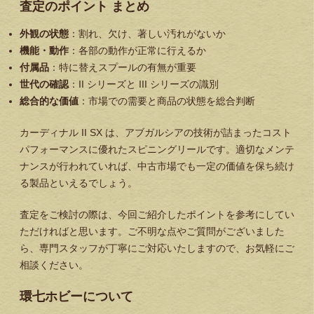
査定のポイント まとめ
外観の状態
：割れ、欠け、著しい汚れがないか
機能・動作
：各部の動作が正常に行えるか
付属品
：特に替えスプールの有無が重要
世代の確認
：II シリーズと III シリーズの識別
総合的な価値
：市場での需要と商品の状態を総合判断
カーディナル II SX は、アブガルシアの技術が詰まったコスト
パフォーマンスに優れたスピニングリールです。適切なメンテ
ナンスが行われていれば、中古市場でも一定の価値を保ち続け
る製品といえるでしょう。
査定をご検討の際は、今回ご紹介したポイントを参考にしてい
ただければと思います。ご不明な点やご質問がございました
ら、専門スタッフが丁寧にご対応いたしますので、お気軽にご
相談ください。
環七ホビーについて