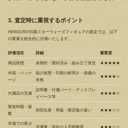
3. 査定時に重視するポイント
HEROCROSS製スターウォーズフィギュアの査定では、以下
の要素を総合的に評価いたします。
評価項目
詳細
重要度
商品状態
未開封・開封済み・組み立て状況
★★★★★
外箱・パッケ
箱の状態・印刷の鮮明さ・損傷の
★★★★☆
ージ
有無
説明書・付属パーツ・ディスプレ
付属品の完備
★★★★☆
イベース等
製造時期・版
初回生産・再版・限定版の違い
★★★☆☆
数
市場での希少
流通量・現在の入手困難度
★★★☆☆