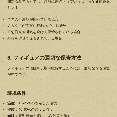
開封済みであっても、適切に保管されていれば十分な価値を保
ちます：
全ての付属品が揃っている場合
組み立てが丁寧に行われている場合
直射日光や湿気を避けて保管されている場合
外箱も併せて保管されている場合
6. フィギュアの適切な保管方法
フィギュアの価値を長期間維持するためには、適切な保管環境
が重要です。
環境条件
温度
：15-25℃の安定した環境
湿度
：40-60%の適度な湿度
光線
：直射日光を避け、UV対策を施す